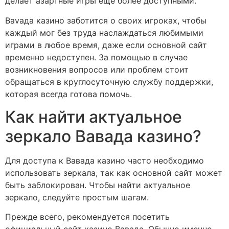
делает азартные игры еще более доступными.
Вavaда казино заботится о своих игроках, чтобы
каждый мог без труда наслаждаться любимыми
играми в любое время, даже если основной сайт
временно недоступен. За помощью в случае
возникновения вопросов или проблем стоит
обращаться в круглосуточную службу поддержки,
которая всегда готова помочь.
Как найти актуальное
зеркало Вавада казино?
Для доступа к Вавада казино часто необходимо
использовать зеркала, так как основной сайт может
быть заблокирован. Чтобы найти актуальное
зеркало, следуйте простым шагам.
Прежде всего, рекомендуется посетить