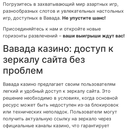
Погрузитесь в захватывающий мир азартных игр,
разнообразных слотов и увлекательных настольных
игр, доступных в Вавада.
Не упустите шанс!
Присоединяйтесь к нам и откройте новые
горизонты развлечений –
ваши выигрыши ждут вас!
Вавада казино: доступ к
зеркалу сайта без
проблем
Вавада казино предлагает своим пользователям
легкий и удобный доступ к зеркалу сайта. Это
решение необходимо в условиях, когда основной
ресурс может быть недоступен из-за блокировок
или технических неполадок. Пользователи могут
получить актуальную ссылку на зеркало через
официальные каналы казино, что гарантирует