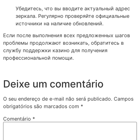
Убедитесь, что вы вводите актуальный адрес
зеркала. Регулярно проверяйте официальные
источники на наличие обновлений.
Если после выполнения всех предложенных шагов
проблемы продолжают возникать, обратитесь в
службу поддержки казино для получения
профессиональной помощи.
Deixe um comentário
O seu endereço de e-mail não será publicado.
Campos
obrigatórios são marcados com
*
Comentário
*