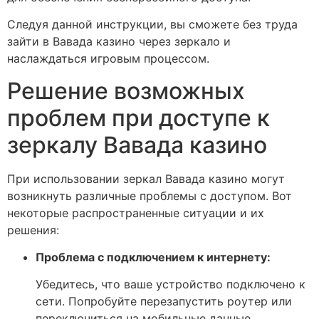
Следуя данной инструкции, вы сможете без труда
зайти в Вавада казино через зеркало и
наслаждаться игровым процессом.
Решение возможных
проблем при доступе к
зеркалу Вавада казино
При использовании зеркал Вавада казино могут
возникнуть различные проблемы с доступом. Вот
некоторые распространенные ситуации и их
решения:
Проблема с подключением к интернету:
Убедитесь, что ваше устройство подключено к
сети. Попробуйте перезапустить роутер или
переключиться на мобильные данные.