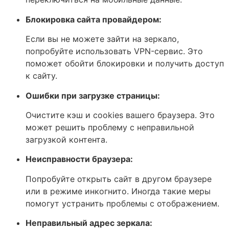
Блокировка сайта провайдером:
Если вы не можете зайти на зеркало,
попробуйте использовать VPN-сервис. Это
поможет обойти блокировки и получить доступ
к сайту.
Ошибки при загрузке страницы:
Очистите кэш и cookies вашего браузера. Это
может решить проблему с неправильной
загрузкой контента.
Неисправности браузера:
Попробуйте открыть сайт в другом браузере
или в режиме инкогнито. Иногда такие меры
помогут устранить проблемы с отображением.
Неправильный адрес зеркала: