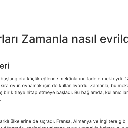
rları Zamanla nasıl evrild
eri
e başlangıçta küçük eğlence mekânlarını ifade etmekteydi. 17.
ı sıra oyun oynamak için de kullanılıyordu. Zamanla, bu mek
eniş bir kitleye hitap etmeye başladı. Bu bağlamda, kullanıcı
.
rklı ülkelerine de sıçradı. Fransa, Almanya ve İngiltere gib