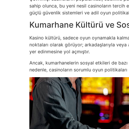
sahip olunca, bu yeni nesil casinoların tercih 
güçlü güvenlik sistemleri ve adil oyun politikalar
Kumarhane Kültürü ve Sosy
Kasino kültürü, sadece oyun oynamakla kalmayıp
noktaları olarak görüyor; arkadaşlarıyla veya 
yer edinmesine yol açmıştır.
Ancak, kumarhanelerin sosyal etkileri de bazı 
nedenle, casinoların sorumlu oyun politikalar