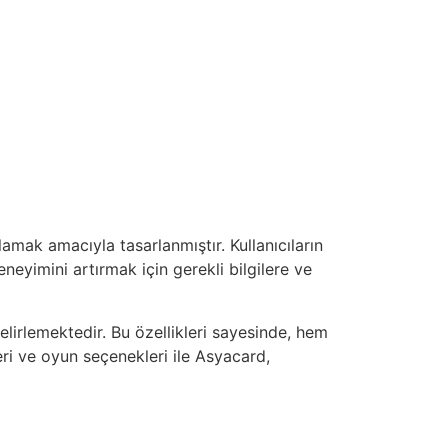
amak amacıyla tasarlanmıştır. Kullanıcıların
neyimini artırmak için gerekli bilgilere ve
irlemektedir. Bu özellikleri sayesinde, hem
ri ve oyun seçenekleri ile Asyacard,