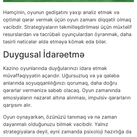
Həmçinin, oyunun gedişatını yaxşı analiz etmək və
optimal qərar vermək üçün oyun zamanı diqqətli olmaq
vacibdir. Strategiyaların təkmilləşdirilməsi üçün müxtəlif
resurslardan və təcrübəli oyunçulardan öyrənmək, daha
təsirli nəticələr əldə etməyə kömək edə bilər.
Duygusal İdarəetmə
Kazino oyunlarında duyğularınızı idarə etmək
müvəffəqiyyətin açarıdır. Uğursuzluq və ya qələbə
anlarında soyuqqanlılığınızı qorumaq, daha doğru
qərarlar vermənizə səbəb olacaq. Oyun zamanında
emosiyaların nəzarət altına alınması, impulsiv qərarların
qarşısını alır.
Oyun oynayarkən, özünüzü tanımaq və nə zaman
dayanmalı olduğunuzu bilmək vacibdir. Yalnız
strategiyalara deyil, eyni zamanda psixoloji hazırlığa da