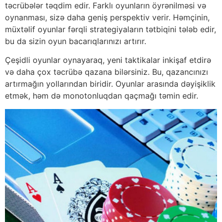
təcrübələr təqdim edir. Farklı oyunların öyrənilməsi və
oynanması, sizə daha geniş perspektiv verir. Həmçinin,
müxtəlif oyunlar fərqli strategiyaların tətbiqini tələb edir,
bu da sizin oyun bacarıqlarınızı artırır.
Çeşidli oyunlar oynayaraq, yeni taktikalar inkişaf etdirə
və daha çox təcrübə qazana bilərsiniz. Bu, qazancınızı
artırmağın yollarından biridir. Oyunlar arasında dəyişiklik
etmək, həm də monotonluqdan qaçmağı təmin edir.