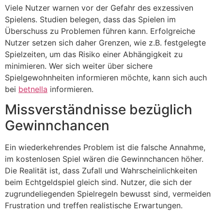
Viele Nutzer warnen vor der Gefahr des exzessiven
Spielens. Studien belegen, dass das Spielen im
Überschuss zu Problemen führen kann. Erfolgreiche
Nutzer setzen sich daher Grenzen, wie z.B. festgelegte
Spielzeiten, um das Risiko einer Abhängigkeit zu
minimieren. Wer sich weiter über sichere
Spielgewohnheiten informieren möchte, kann sich auch
bei
betnella
informieren.
Missverständnisse bezüglich
Gewinnchancen
Ein wiederkehrendes Problem ist die falsche Annahme,
im kostenlosen Spiel wären die Gewinnchancen höher.
Die Realität ist, dass Zufall und Wahrscheinlichkeiten
beim Echtgeldspiel gleich sind. Nutzer, die sich der
zugrundeliegenden Spielregeln bewusst sind, vermeiden
Frustration und treffen realistische Erwartungen.