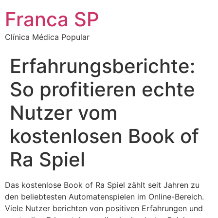
Franca SP
Clínica Médica Popular
Erfahrungsberichte:
So profitieren echte
Nutzer vom
kostenlosen Book of
Ra Spiel
Das kostenlose Book of Ra Spiel zählt seit Jahren zu
den beliebtesten Automatenspielen im Online-Bereich.
Viele Nutzer berichten von positiven Erfahrungen und