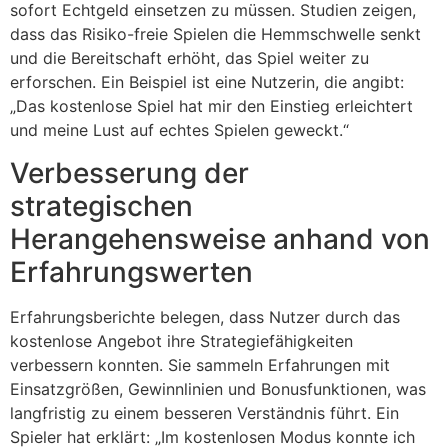
sofort Echtgeld einsetzen zu müssen. Studien zeigen,
dass das Risiko-freie Spielen die Hemmschwelle senkt
und die Bereitschaft erhöht, das Spiel weiter zu
erforschen. Ein Beispiel ist eine Nutzerin, die angibt:
„Das kostenlose Spiel hat mir den Einstieg erleichtert
und meine Lust auf echtes Spielen geweckt.“
Verbesserung der
strategischen
Herangehensweise anhand von
Erfahrungswerten
Erfahrungsberichte belegen, dass Nutzer durch das
kostenlose Angebot ihre Strategiefähigkeiten
verbessern konnten. Sie sammeln Erfahrungen mit
Einsatzgrößen, Gewinnlinien und Bonusfunktionen, was
langfristig zu einem besseren Verständnis führt. Ein
Spieler hat erklärt: „Im kostenlosen Modus konnte ich