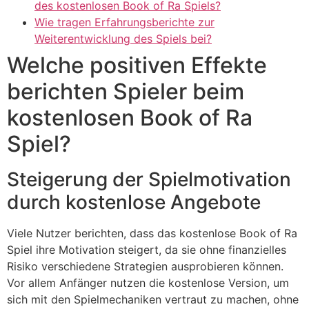
des kostenlosen Book of Ra Spiels?
Wie tragen Erfahrungsberichte zur
Weiterentwicklung des Spiels bei?
Welche positiven Effekte
berichten Spieler beim
kostenlosen Book of Ra
Spiel?
Steigerung der Spielmotivation
durch kostenlose Angebote
Viele Nutzer berichten, dass das kostenlose Book of Ra
Spiel ihre Motivation steigert, da sie ohne finanzielles
Risiko verschiedene Strategien ausprobieren können.
Vor allem Anfänger nutzen die kostenlose Version, um
sich mit den Spielmechaniken vertraut zu machen, ohne