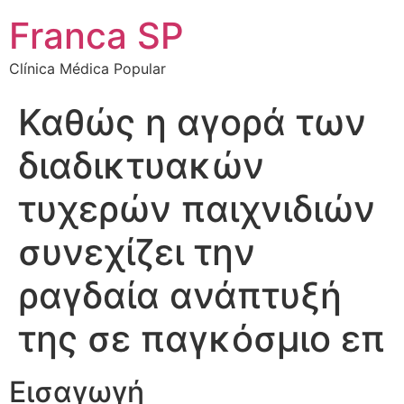
Franca SP
Clínica Médica Popular
Καθώς η αγορά των
διαδικτυακών
τυχερών παιχνιδιών
συνεχίζει την
ραγδαία ανάπτυξή
της σε παγκόσμιο επ
Εισαγωγή