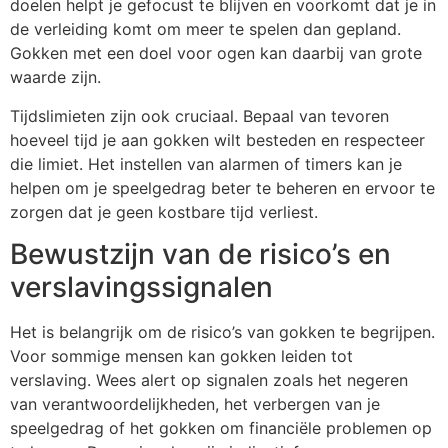
doelen helpt je gefocust te blijven en voorkomt dat je in
de verleiding komt om meer te spelen dan gepland.
Gokken met een doel voor ogen kan daarbij van grote
waarde zijn.
Tijdslimieten zijn ook cruciaal. Bepaal van tevoren
hoeveel tijd je aan gokken wilt besteden en respecteer
die limiet. Het instellen van alarmen of timers kan je
helpen om je speelgedrag beter te beheren en ervoor te
zorgen dat je geen kostbare tijd verliest.
Bewustzijn van de risico’s en
verslavingssignalen
Het is belangrijk om de risico’s van gokken te begrijpen.
Voor sommige mensen kan gokken leiden tot
verslaving. Wees alert op signalen zoals het negeren
van verantwoordelijkheden, het verbergen van je
speelgedrag of het gokken om financiële problemen op