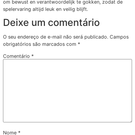
om bewust en verantwoordelijk te gokken, zodat de
spelervaring altijd leuk en veilig blijft.
Deixe um comentário
O seu endereço de e-mail não será publicado.
Campos
obrigatórios são marcados com
*
Comentário
*
Nome
*