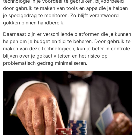
technologie in je voordeel te gebruiken, bijvoorbeeld
door gebruik te maken van tools en apps die je helpen
je speelgedrag te monitoren. Zo blijft verantwoord
gokken binnen handbereik.
Daarnaast zijn er verschillende platformen die je kunnen
helpen om je budget en tijd te beheren. Door gebruik te
maken van deze technologieën, kun je beter in controle
blijven over je gokactiviteiten en het risico op
problematisch gedrag minimaliseren.