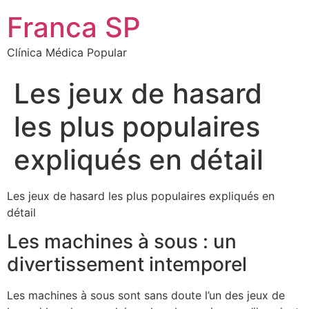
Franca SP
Clínica Médica Popular
Les jeux de hasard
les plus populaires
expliqués en détail
Les jeux de hasard les plus populaires expliqués en
détail
Les machines à sous : un
divertissement intemporel
Les machines à sous sont sans doute l’un des jeux de