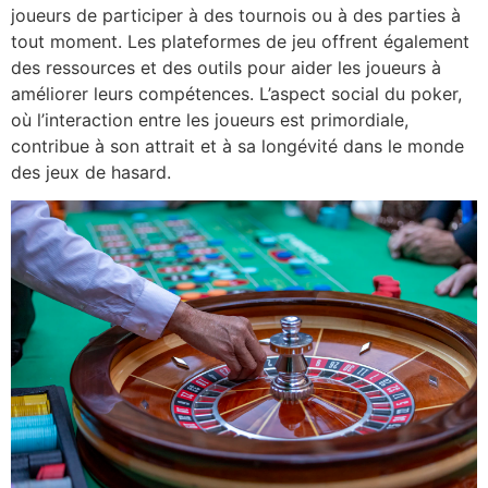
joueurs de participer à des tournois ou à des parties à
tout moment. Les plateformes de jeu offrent également
des ressources et des outils pour aider les joueurs à
améliorer leurs compétences. L’aspect social du poker,
où l’interaction entre les joueurs est primordiale,
contribue à son attrait et à sa longévité dans le monde
des jeux de hasard.