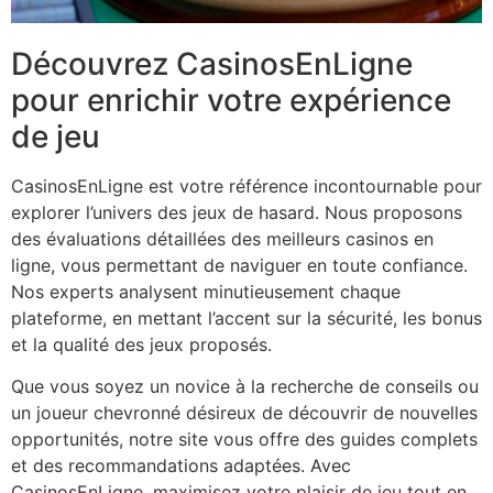
Découvrez CasinosEnLigne
pour enrichir votre expérience
de jeu
CasinosEnLigne est votre référence incontournable pour
explorer l’univers des jeux de hasard. Nous proposons
des évaluations détaillées des meilleurs casinos en
ligne, vous permettant de naviguer en toute confiance.
Nos experts analysent minutieusement chaque
plateforme, en mettant l’accent sur la sécurité, les bonus
et la qualité des jeux proposés.
Que vous soyez un novice à la recherche de conseils ou
un joueur chevronné désireux de découvrir de nouvelles
opportunités, notre site vous offre des guides complets
et des recommandations adaptées. Avec
CasinosEnLigne, maximisez votre plaisir de jeu tout en