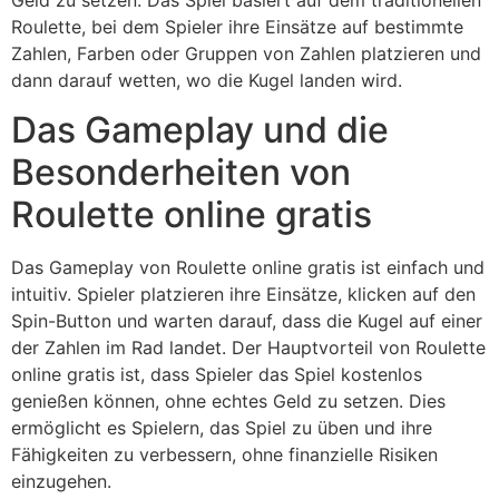
Geld zu setzen. Das Spiel basiert auf dem traditionellen
Roulette, bei dem Spieler ihre Einsätze auf bestimmte
Zahlen, Farben oder Gruppen von Zahlen platzieren und
dann darauf wetten, wo die Kugel landen wird.
Das Gameplay und die
Besonderheiten von
Roulette online gratis
Das Gameplay von Roulette online gratis ist einfach und
intuitiv. Spieler platzieren ihre Einsätze, klicken auf den
Spin-Button und warten darauf, dass die Kugel auf einer
der Zahlen im Rad landet. Der Hauptvorteil von Roulette
online gratis ist, dass Spieler das Spiel kostenlos
genießen können, ohne echtes Geld zu setzen. Dies
ermöglicht es Spielern, das Spiel zu üben und ihre
Fähigkeiten zu verbessern, ohne finanzielle Risiken
einzugehen.