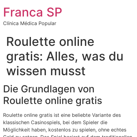
Franca SP
Clínica Médica Popular
Roulette online
gratis: Alles, was du
wissen musst
Die Grundlagen von
Roulette online gratis
Roulette online gratis ist eine beliebte Variante des
klassischen Casinospiels, bei dem Spieler die
Möglichkeit haben, kostenlos zu spielen, ohne echtes