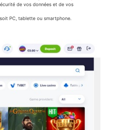
a sécurité de vos données et de vos
 soit PC, tablette ou smartphone.