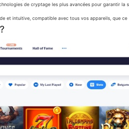
es technologies de cryptage les plus avancées pour garantir l
ide et intuitive, compatible avec tous vos appareils, que ce
?