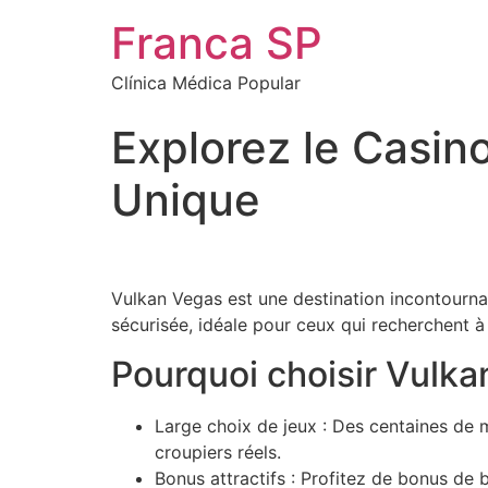
Franca SP
Clínica Médica Popular
Explorez le Casin
Unique
Vulkan Vegas est une destination incontournab
sécurisée, idéale pour ceux qui recherchent à 
Pourquoi choisir Vulka
Large choix de jeux : Des centaines de m
croupiers réels.
Bonus attractifs : Profitez de bonus de