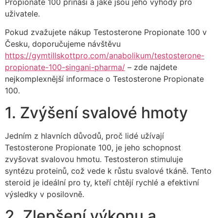
Propionate 100 přináší a jaké jsou jeho výhody pro
uživatele.
Pokud zvažujete nákup Testosterone Propionate 100 v
Česku, doporučujeme návštěvu
https://gymtillskottpro.com/anabolikum/testosterone-
propionate-100-singani-pharma/
– zde najdete
nejkomplexnější informace o Testosterone Propionate
100.
1. Zvýšení svalové hmoty
Jedním z hlavních důvodů, proč lidé užívají
Testosterone Propionate 100, je jeho schopnost
zvyšovat svalovou hmotu. Testosteron stimuluje
syntézu proteinů, což vede k růstu svalové tkáně. Tento
steroid je ideální pro ty, kteří chtějí rychlé a efektivní
výsledky v posilovně.
2. Zlepšení výkonu a