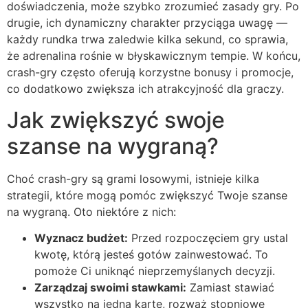
doświadczenia, może szybko zrozumieć zasady gry. Po
drugie, ich dynamiczny charakter przyciąga uwagę —
każdy rundka trwa zaledwie kilka sekund, co sprawia,
że adrenalina rośnie w błyskawicznym tempie. W końcu,
crash-gry często oferują korzystne bonusy i promocje,
co dodatkowo zwiększa ich atrakcyjność dla graczy.
Jak zwiększyć swoje
szanse na wygraną?
Choć crash-gry są grami losowymi, istnieje kilka
strategii, które mogą pomóc zwiększyć Twoje szanse
na wygraną. Oto niektóre z nich:
Wyznacz budżet:
Przed rozpoczęciem gry ustal
kwotę, którą jesteś gotów zainwestować. To
pomoże Ci uniknąć nieprzemyślanych decyzji.
Zarządzaj swoimi stawkami:
Zamiast stawiać
wszystko na jedną kartę, rozważ stopniowe