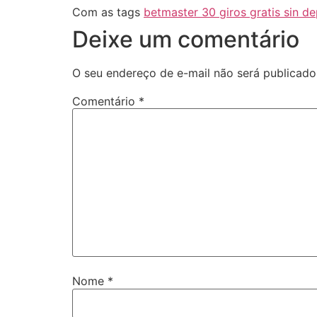
Com as tags
betmaster 30 giros gratis sin d
Deixe um comentário
O seu endereço de e-mail não será publicado
Comentário
*
Nome
*