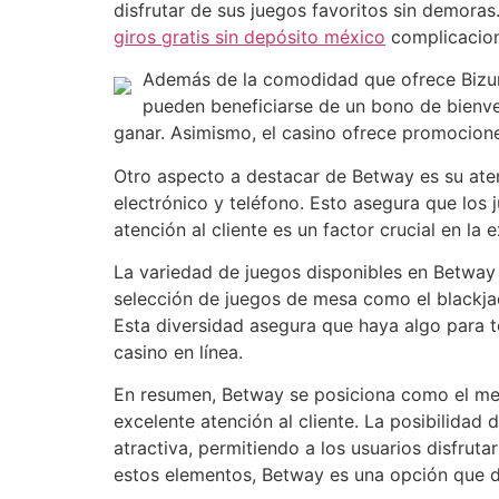
disfrutar de sus juegos favoritos sin demora
giros gratis sin depósito méxico
complicacion
Además de la comodidad que ofrece Bizu
pueden beneficiarse de un bono de bienven
ganar. Asimismo, el casino ofrece promociones
Otro aspecto a destacar de Betway es su atenc
electrónico y teléfono. Esto asegura que los
atención al cliente es un factor crucial en la
La variedad de juegos disponibles en Betway
selección de juegos de mesa como el blackjac
Esta diversidad asegura que haya algo para t
casino en línea.
En resumen, Betway se posiciona como el mej
excelente atención al cliente. La posibilidad
atractiva, permitiendo a los usuarios disfrut
estos elementos, Betway es una opción que de