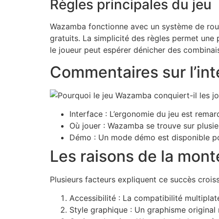
Règles principales du jeu
Wazamba fonctionne avec un système de roulea
gratuits. La simplicité des règles permet une 
le joueur peut espérer dénicher des combinai
Commentaires sur l’inte
Interface : L’ergonomie du jeu est remarq
Où jouer : Wazamba se trouve sur plusieu
Démo : Un mode démo est disponible pour 
Les raisons de la mont
Plusieurs facteurs expliquent ce succès croiss
Accessibilité : La compatibilité multipl
Style graphique : Un graphisme original 