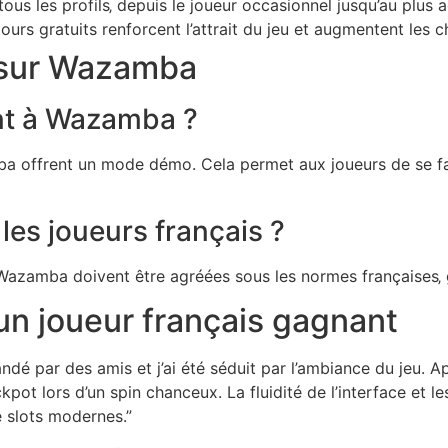
us les profils‚ depuis le joueur occasionnel jusqu’au plus a
 tours gratuits renforcent l’attrait du jeu et augmentent les
 sur Wazamba
nt à Wazamba ?
ba offrent un mode démo. Cela permet aux joueurs de se fa
 les joueurs français ?
Wazamba doivent être agréées sous les normes françaises‚ g
un joueur français gagnant
dé par des amis et j’ai été séduit par l’ambiance du jeu. 
kpot lors d’un spin chanceux. La fluidité de l’interface et l
 slots modernes.”