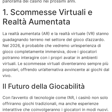
panorama dei casinò nei prossimi anni.
1. Scommesse Virtuali e
Realtà Aumentata
La realtà aumentata (AR) e la realtà virtuale (VR) stanno
guadagnando terreno nel settore del gioco d’azzardo.
Nel 2026, è probabile che vedremo un’esperienza di
gioco completamente immersiva, dove i giocatori
potranno interagire con i propri avatar in ambienti
virtuali. Le scommesse virtuali diventeranno sempre più
popolari, offrendo un’alternativa avvincente ai giochi dal
vivo.
Il Futuro della Giocabilità
Con l’avvento di tecnologie come l’AR, i casinò non solo
offriranno giochi tradizionali, ma anche esperienze
interattive che coinvolgeranno i giocatori in modi nuovi.