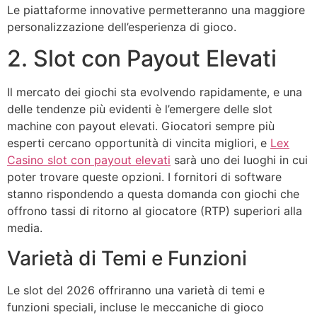
Le piattaforme innovative permetteranno una maggiore
personalizzazione dell’esperienza di gioco.
2. Slot con Payout Elevati
Il mercato dei giochi sta evolvendo rapidamente, e una
delle tendenze più evidenti è l’emergere delle slot
machine con payout elevati. Giocatori sempre più
esperti cercano opportunità di vincita migliori, e
Lex
Casino slot con payout elevati
sarà uno dei luoghi in cui
poter trovare queste opzioni. I fornitori di software
stanno rispondendo a questa domanda con giochi che
offrono tassi di ritorno al giocatore (RTP) superiori alla
media.
Varietà di Temi e Funzioni
Le slot del 2026 offriranno una varietà di temi e
funzioni speciali, incluse le meccaniche di gioco