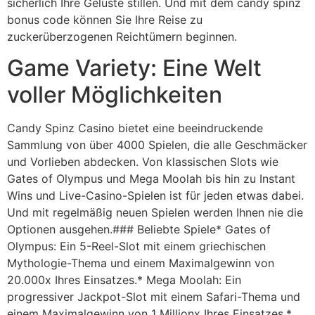
sicherlich Ihre Gelüste stillen. Und mit dem candy spinz
bonus code können Sie Ihre Reise zu
zuckerüberzogenen Reichtümern beginnen.
Game Variety: Eine Welt
voller Möglichkeiten
Candy Spinz Casino bietet eine beeindruckende
Sammlung von über 4000 Spielen, die alle Geschmäcker
und Vorlieben abdecken. Von klassischen Slots wie
Gates of Olympus und Mega Moolah bis hin zu Instant
Wins und Live-Casino-Spielen ist für jeden etwas dabei.
Und mit regelmäßig neuen Spielen werden Ihnen nie die
Optionen ausgehen.### Beliebte Spiele* Gates of
Olympus: Ein 5-Reel-Slot mit einem griechischen
Mythologie-Thema und einem Maximalgewinn von
20.000x Ihres Einsatzes.* Mega Moolah: Ein
progressiver Jackpot-Slot mit einem Safari-Thema und
einem Maximalgewinn von 1 Millionx Ihres Einsatzes.*