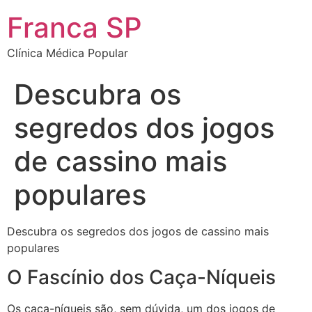
Franca SP
Clínica Médica Popular
Descubra os
segredos dos jogos
de cassino mais
populares
Descubra os segredos dos jogos de cassino mais
populares
O Fascínio dos Caça-Níqueis
Os caça-níqueis são, sem dúvida, um dos jogos de