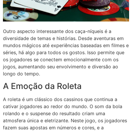
Outro aspecto interessante dos caça-níqueis é a
diversidade de temas e histórias. Desde aventuras em
mundos mágicos até experiências baseadas em filmes e
séries, há algo para todos os gostos. Isso permite que
os jogadores se conectem emocionalmente com os
jogos, aumentando seu envolvimento e diversão ao
longo do tempo.
A Emoção da Roleta
A roleta é um clássico dos cassinos que continua a
cativar jogadores ao redor do mundo. O som da bola
rolando e o suspense do resultado criam uma
atmosfera única e eletrizante. Neste jogo, os jogadores
fazem suas apostas em números e cores, e a