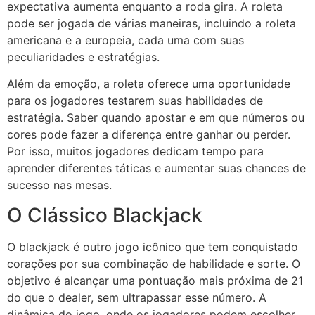
expectativa aumenta enquanto a roda gira. A roleta
pode ser jogada de várias maneiras, incluindo a roleta
americana e a europeia, cada uma com suas
peculiaridades e estratégias.
Além da emoção, a roleta oferece uma oportunidade
para os jogadores testarem suas habilidades de
estratégia. Saber quando apostar e em que números ou
cores pode fazer a diferença entre ganhar ou perder.
Por isso, muitos jogadores dedicam tempo para
aprender diferentes táticas e aumentar suas chances de
sucesso nas mesas.
O Clássico Blackjack
O blackjack é outro jogo icônico que tem conquistado
corações por sua combinação de habilidade e sorte. O
objetivo é alcançar uma pontuação mais próxima de 21
do que o dealer, sem ultrapassar esse número. A
dinâmica do jogo, onde os jogadores podem escolher