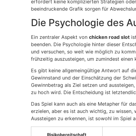
erfordert keine komplizierten Strategien ode
beeindruckende Grafik sorgen für Abwechslun
Die Psychologie des A
Ein zentraler Aspekt von
chicken road slot
is
beenden. Die Psychologie hinter dieser Entsch
und versuchen, so weit wie möglich zu komme
frühzeitig auszusteigen, um zumindest einen 
Es gibt keine allgemeingültige Antwort auf di
Gewinnstand und der Einschätzung der Schwier
Gewinnbetrag als Ziel setzen und aussteigen, 
zu hoch wird. Die Entscheidung ist letztendli
Das Spiel kann auch als eine Metapher für d
erzielen, aber es ist auch wichtig, zu wissen
Aussteigen zu erkennen, ist sowohl im Spiel a
Risikobereitschaft