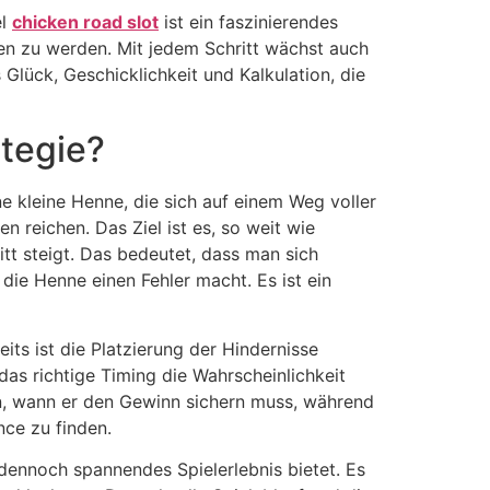
el
chicken road slot
ist ein faszinierendes
en zu werden. Mit jedem Schritt wächst auch
 Glück, Geschicklichkeit und Kalkulation, die
ategie?
ne kleine Henne, die sich auf einem Weg voller
reichen. Das Ziel ist es, so weit wie
tt steigt. Das bedeutet, dass man sich
die Henne einen Fehler macht. Es ist ein
its ist die Platzierung der Hindernisse
das richtige Timing die Wahrscheinlichkeit
en, wann er den Gewinn sichern muss, während
nce zu finden.
dennoch spannendes Spielerlebnis bietet. Es