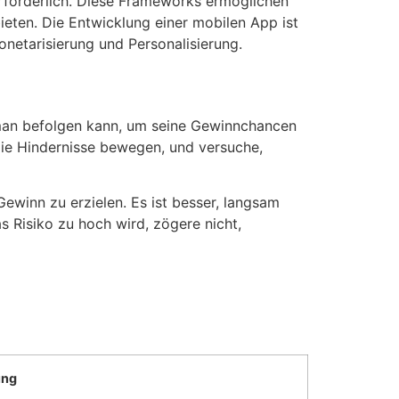
 erforderlich. Diese Frameworks ermöglichen
bieten. Die Entwicklung einer mobilen App ist
netarisierung und Personalisierung.
ie man befolgen kann, um seine Gewinnchancen
die Hindernisse bewegen, und versuche,
Gewinn zu erzielen. Es ist besser, langsam
 Risiko zu hoch wird, zögere nicht,
ung