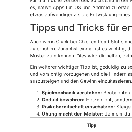
Für die mobile Version des Spiels sind in de
es, native Apps für iOS und Android zu erstel
etwas aufwendiger als die Entwicklung eines 
Tipps und Tricks für e
Auch wenn Glück bei Chicken Road Slot sicher
zu erhöhen. Zunächst einmal ist es wichtig, 
Muster zu erkennen. Dies wird dir helfen, de
Ein weiterer wichtiger Tipp ist, geduldig zu s
und vorsichtig vorzugehen und die Hinderniss
auszusteigen und den Gewinn einzukassieren. 
Spielmechanik verstehen:
Beobachte un
Geduld bewahren:
Hetze nicht, sondern
Risikobereitschaft einschätzen:
Steige 
Übung macht den Meister:
Je mehr du s
Tipp