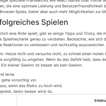
r Regel spezielle Frameworks wie React Native oder Flutter
len, die eine optimale Leistung und Benutzerfreundlichkeit 
Browser-Spiels, bietet aber auch mehr Möglichkeiten zur Mo
rfolgreiches Spielen
lich eine Rolle spielt, gibt es einige Tipps und Tricks, d
die Spielmechanik genau zu verstehen. Beobachte, wie sich 
ine Reaktionen zu verbessern und rechtzeitig auszuweichen.
ein. Hetze nicht und versuche nicht, zu schnell einen hohen 
e sorgfältig zu umgehen. Wenn du das Gefühl hast, dass das
Ein kleiner Gewinn ist besser als kein Gewinn.
d lerne.
 gehe vorsichtig vor.
aus, wenn das Risiko zu hoch wird.
pielst, desto besser wirst du.
Erklär