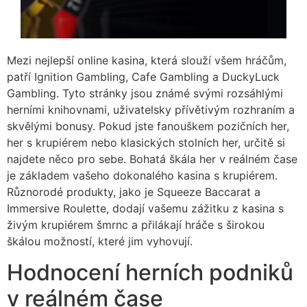
Mezi nejlepší online kasina, která slouží všem hráčům,
patří Ignition Gambling, Cafe Gambling a DuckyLuck
Gambling. Tyto stránky jsou známé svými rozsáhlými
herními knihovnami, uživatelsky přívětivým rozhraním a
skvělými bonusy. Pokud jste fanouškem pozičních her,
her s krupiérem nebo klasických stolních her, určitě si
najdete něco pro sebe. Bohatá škála her v reálném čase
je základem vašeho dokonalého kasina s krupiérem.
Různorodé produkty, jako je Squeeze Baccarat a
Immersive Roulette, dodají vašemu zážitku z kasina s
živým krupiérem šmrnc a přilákají hráče s širokou
škálou možností, které jim vyhovují.
Hodnocení herních podniků
v reálném čase