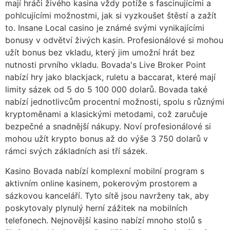
mají hráči živého kasina vždy potíže s fascinujícími a
pohlcujícími možnostmi, jak si vyzkoušet štěstí a zažít
to. Insane Local casino je známé svými vynikajícími
bonusy v odvětví živých kasin. Profesionálové si mohou
užít bonus bez vkladu, který jim umožní hrát bez
nutnosti prvního vkladu. Bovada's Live Broker Point
nabízí hry jako blackjack, ruletu a baccarat, které mají
limity sázek od 5 do 5 100 000 dolarů. Bovada také
nabízí jednotlivcům procentní možnosti, spolu s různými
kryptoměnami a klasickými metodami, což zaručuje
bezpečné a snadnější nákupy. Noví profesionálové si
mohou užít krypto bonus až do výše 3 750 dolarů v
rámci svých základních asi tří sázek.
Kasino Bovada nabízí komplexní mobilní program s
aktivním online kasinem, pokerovým prostorem a
sázkovou kanceláří. Tyto sítě jsou navrženy tak, aby
poskytovaly plynulý herní zážitek na mobilních
telefonech. Nejnovější kasino nabízí mnoho stolů s