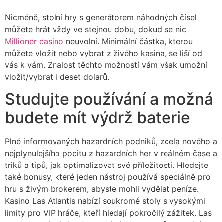
Nicméně, stolní hry s generátorem náhodných čísel
můžete hrát vždy ve stejnou dobu, dokud se nic
Millioner casino
neuvolní. Minimální částka, kterou
můžete vložit nebo vybrat z živého kasina, se liší od
vás k vám. Znalost těchto možností vám však umožní
vložit/vybrat i deset dolarů.
Studujte používání a možná
budete mít výdrž baterie
Plné informovaných hazardních podniků, zcela nového a
nejplynulejšího pocitu z hazardních her v reálném čase a
triků a tipů, jak optimalizovat své příležitosti. Hledejte
také bonusy, které jeden nástroj používá speciálně pro
hru s živým brokerem, abyste mohli vydělat peníze.
Kasino Las Atlantis nabízí soukromé stoly s vysokými
limity pro VIP hráče, kteří hledají pokročilý zážitek. Las