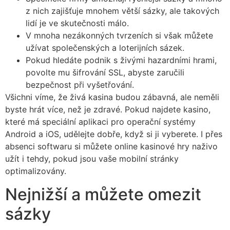
z nich zajišťuje mnohem větší sázky, ale takových
lidí je ve skutečnosti málo.
V mnoha nezákonných tvrzeních si však můžete
užívat společenských a loterijních sázek.
Pokud hledáte podnik s živými hazardními hrami,
povolte mu šifrování SSL, abyste zaručili
bezpečnost při vyšetřování.
Všichni víme, že živá kasina budou zábavná, ale neměli
byste hrát více, než je zdravé. Pokud najdete kasino,
které má speciální aplikaci pro operační systémy
Android a iOS, udělejte dobře, když si ji vyberete. I přes
absenci softwaru si můžete online kasinové hry naživo
užít i tehdy, pokud jsou vaše mobilní stránky
optimalizovány.
Nejnižší a můžete omezit
sázky