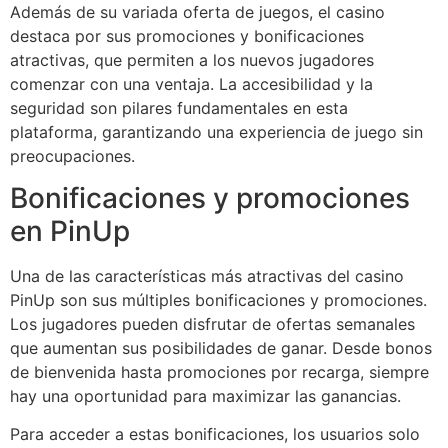
Además de su variada oferta de juegos, el casino
destaca por sus promociones y bonificaciones
atractivas, que permiten a los nuevos jugadores
comenzar con una ventaja. La accesibilidad y la
seguridad son pilares fundamentales en esta
plataforma, garantizando una experiencia de juego sin
preocupaciones.
Bonificaciones y promociones
en PinUp
Una de las características más atractivas del casino
PinUp son sus múltiples bonificaciones y promociones.
Los jugadores pueden disfrutar de ofertas semanales
que aumentan sus posibilidades de ganar. Desde bonos
de bienvenida hasta promociones por recarga, siempre
hay una oportunidad para maximizar las ganancias.
Para acceder a estas bonificaciones, los usuarios solo