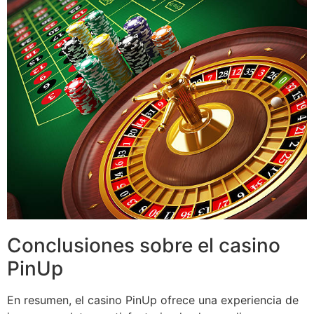
Conclusiones sobre el casino
PinUp
En resumen, el casino PinUp ofrece una experiencia de