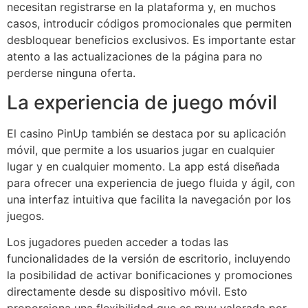
necesitan registrarse en la plataforma y, en muchos
casos, introducir códigos promocionales que permiten
desbloquear beneficios exclusivos. Es importante estar
atento a las actualizaciones de la página para no
perderse ninguna oferta.
La experiencia de juego móvil
El casino PinUp también se destaca por su aplicación
móvil, que permite a los usuarios jugar en cualquier
lugar y en cualquier momento. La app está diseñada
para ofrecer una experiencia de juego fluida y ágil, con
una interfaz intuitiva que facilita la navegación por los
juegos.
Los jugadores pueden acceder a todas las
funcionalidades de la versión de escritorio, incluyendo
la posibilidad de activar bonificaciones y promociones
directamente desde su dispositivo móvil. Esto