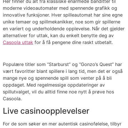
Her finner du alt fra klassiske enarmede banditter til
moderne videoautomater med spennende grafikk og
innovative funksjoner. Hver spilleautomat har sine egne
unike temaer og spillmekanikker, noe som gir spillerne
en variert og underholdende opplevelse. Når det gjelder
alternativer for uttak, kan du enkelt benytte deg av
Casoola uttak
for å få pengene dine raskt utbetalt.
Populære titler som “Starburst” og “Gonzo’s Quest” har
vært favoritter blant spillere i lang tid, men det er også
mange nye og spennende spill som venter på å bli
oppdaget. Med regelmessige oppdateringer av
spillutvalget, vil du alltid finne noe nytt å prøve hos
Casoola.
Live casinoopplevelser
For de som søker en mer autentisk casinofølelse, tilbyr