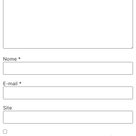
Nome
*
E-mail
*
Site