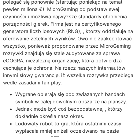
polegać się ponownie (startując poniekąd na temat
pewien miliona €). MicroGaming od podstaw swej
czynności umożliwia najwyższe standardy chronienia i
porządności gierek. Firma jest na certyfikowanego
generatora liczb losowych (RNG), , którzy oddziałuje na
oferowanie żetelnych wyników. Owo nie zaakceptować
wszystko, ponieważ proponowane przez MicroGaming
rozrywki znajdują się stale audytowane za sprawą
eCOGRA, niezależną organizację, która potwierdza
cechująca je ochrona. Na rzecz naszych internautów
innymi słowy gwarancję, iż wszelka rozrywka przebiega
wedle zasadami fair play.
Wygrane opierają się pod związanych bandach
symboli w całej dowolnym obszarze na planszy.
Jednak może być coś bezpodstawne, , którzy
dokładnie określa nasz okres.
Lodowaty robot to gra, która ostatnimi czasy
wypłacała mniej aniżeli oczekiwano na bazie