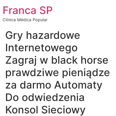
Franca SP
Clínica Médica Popular
Gry hazardowe
Internetowego
Zagraj w black horse
prawdziwe pieniądze
za darmo Automaty
Do odwiedzenia
Konsol Sieciowy