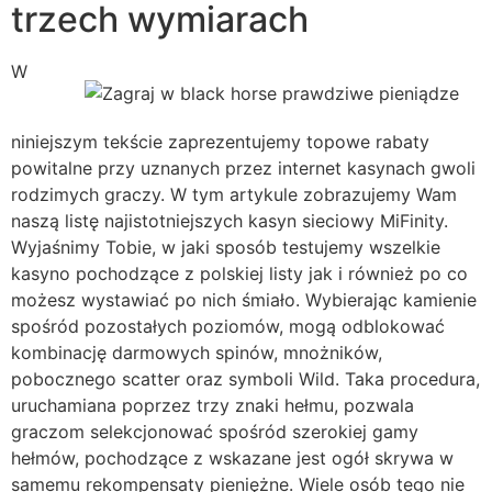
trzech wymiarach
W
niniejszym tekście zaprezentujemy topowe rabaty
powitalne przy uznanych przez internet kasynach gwoli
rodzimych graczy. W tym artykule zobrazujemy Wam
naszą listę najistotniejszych kasyn sieciowy MiFinity.
Wyjaśnimy Tobie, w jaki sposób testujemy wszelkie
kasyno pochodzące z polskiej listy jak i również po co
możesz wystawiać po nich śmiało. Wybierając kamienie
spośród pozostałych poziomów, mogą odblokować
kombinację darmowych spinów, mnożników,
pobocznego scatter oraz symboli Wild. Taka procedura,
uruchamiana poprzez trzy znaki hełmu, pozwala
graczom selekcjonować spośród szerokiej gamy
hełmów, pochodzące z wskazane jest ogół skrywa w
samemu rekompensaty pieniężne. Wiele osób tego nie