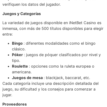
verifiquen los datos del jugador.
Juegos y Categorías
La variedad de juegos disponible en iNetBet Casino es
inmensa, con más de 500 títulos disponibles para elegir
entre:
Bingo
: diferentes modalidades como el bingo
clásico.
Póker
: juegos de póquer clasificados por nivel y
tipo.
Roulette
: opciones como la ruleta europea o
americana.
Juegos de mesa
: blackjack, baccarat, etc.
Cada categoría incluye una descripción detallada del
juego, su dificultad y los consejos para comenzar a
jugar.
Proveedores