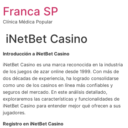
Franca SP
Clínica Médica Popular
iNetBet Casino
Introducción a iNetBet Casino
iNetBet Casino es una marca reconocida en la industria
de los juegos de azar online desde 1999. Con más de
dos décadas de experiencia, ha logrado consolidarse
como uno de los casinos en línea más confiables y
seguros del mercado. En este análisis detallado,
exploraremos las características y funcionalidades de
iNetBet Casino para entender mejor qué ofrecen a sus
jugadores.
Registro en iNetBet Casino