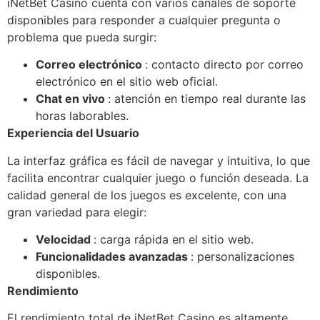
iNetBet Casino cuenta con varios canales de soporte
disponibles para responder a cualquier pregunta o
problema que pueda surgir:
Correo electrónico
: contacto directo por correo
electrónico en el sitio web oficial.
Chat en vivo
: atención en tiempo real durante las
horas laborables.
Experiencia del Usuario
La interfaz gráfica es fácil de navegar y intuitiva, lo que
facilita encontrar cualquier juego o función deseada. La
calidad general de los juegos es excelente, con una
gran variedad para elegir:
Velocidad
: carga rápida en el sitio web.
Funcionalidades avanzadas
: personalizaciones
disponibles.
Rendimiento
El rendimiento total de iNetBet Casino es altamente