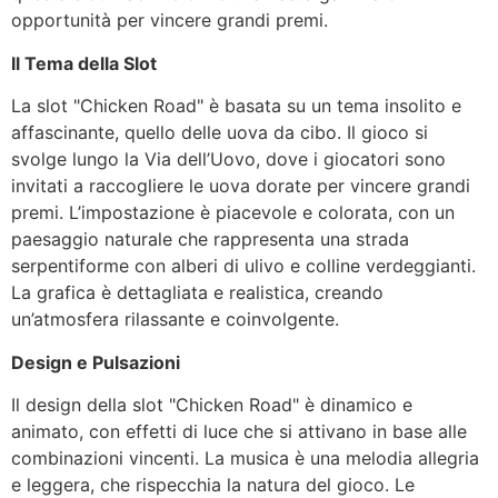
opportunità per vincere grandi premi.
Il Tema della Slot
La slot "Chicken Road" è basata su un tema insolito e
affascinante, quello delle uova da cibo. Il gioco si
svolge lungo la Via dell’Uovo, dove i giocatori sono
invitati a raccogliere le uova dorate per vincere grandi
premi. L’impostazione è piacevole e colorata, con un
paesaggio naturale che rappresenta una strada
serpentiforme con alberi di ulivo e colline verdeggianti.
La grafica è dettagliata e realistica, creando
un’atmosfera rilassante e coinvolgente.
Design e Pulsazioni
Il design della slot "Chicken Road" è dinamico e
animato, con effetti di luce che si attivano in base alle
combinazioni vincenti. La musica è una melodia allegria
e leggera, che rispecchia la natura del gioco. Le