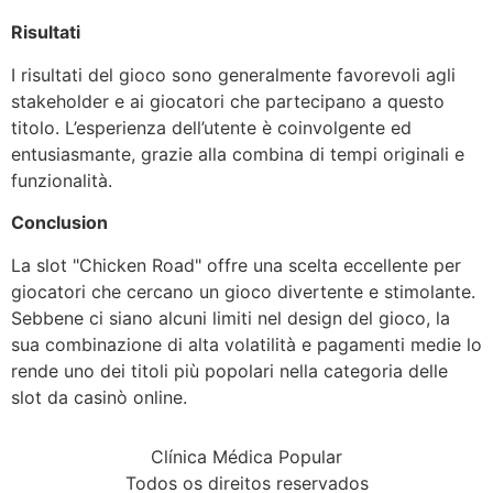
Risultati
I risultati del gioco sono generalmente favorevoli agli
stakeholder e ai giocatori che partecipano a questo
titolo. L’esperienza dell’utente è coinvolgente ed
entusiasmante, grazie alla combina di tempi originali e
funzionalità.
Conclusion
La slot "Chicken Road" offre una scelta eccellente per
giocatori che cercano un gioco divertente e stimolante.
Sebbene ci siano alcuni limiti nel design del gioco, la
sua combinazione di alta volatilità e pagamenti medie lo
rende uno dei titoli più popolari nella categoria delle
slot da casinò online.
Clínica Médica Popular
Todos os direitos reservados