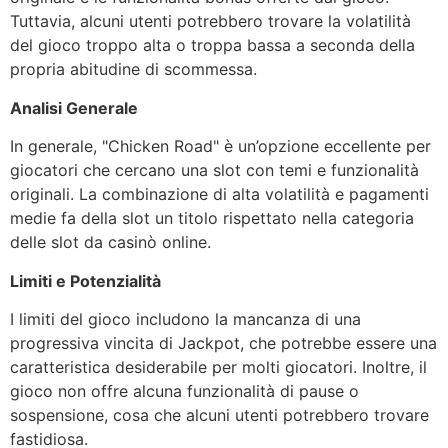
Tuttavia, alcuni utenti potrebbero trovare la volatilità
del gioco troppo alta o troppa bassa a seconda della
propria abitudine di scommessa.
Analisi Generale
In generale, "Chicken Road" è un’opzione eccellente per
giocatori che cercano una slot con temi e funzionalità
originali. La combinazione di alta volatilità e pagamenti
medie fa della slot un titolo rispettato nella categoria
delle slot da casinò online.
Limiti e Potenzialità
I limiti del gioco includono la mancanza di una
progressiva vincita di Jackpot, che potrebbe essere una
caratteristica desiderabile per molti giocatori. Inoltre, il
gioco non offre alcuna funzionalità di pause o
sospensione, cosa che alcuni utenti potrebbero trovare
fastidiosa.