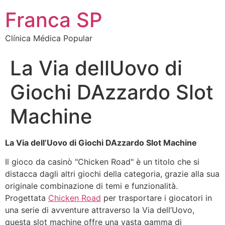
Franca SP
Clínica Médica Popular
La Via dellUovo di
Giochi DAzzardo Slot
Machine
La Via dell’Uovo di Giochi DAzzardo Slot Machine
Il gioco da casinò "Chicken Road" è un titolo che si
distacca dagli altri giochi della categoria, grazie alla sua
originale combinazione di temi e funzionalità.
Progettata
Chicken Road
per trasportare i giocatori in
una serie di avventure attraverso la Via dell’Uovo,
questa slot machine offre una vasta gamma di