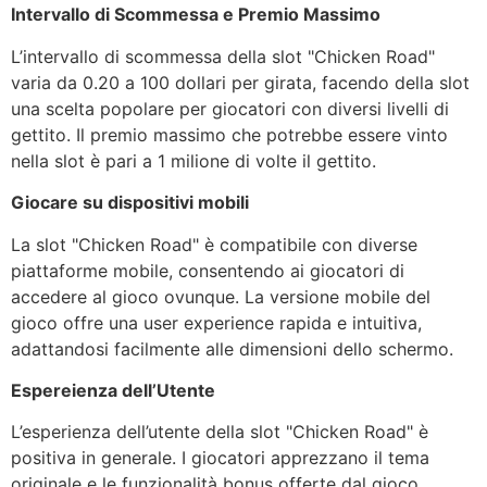
Intervallo di Scommessa e Premio Massimo
L’intervallo di scommessa della slot "Chicken Road"
varia da 0.20 a 100 dollari per girata, facendo della slot
una scelta popolare per giocatori con diversi livelli di
gettito. Il premio massimo che potrebbe essere vinto
nella slot è pari a 1 milione di volte il gettito.
Giocare su dispositivi mobili
La slot "Chicken Road" è compatibile con diverse
piattaforme mobile, consentendo ai giocatori di
accedere al gioco ovunque. La versione mobile del
gioco offre una user experience rapida e intuitiva,
adattandosi facilmente alle dimensioni dello schermo.
Espereienza dell’Utente
L’esperienza dell’utente della slot "Chicken Road" è
positiva in generale. I giocatori apprezzano il tema
originale e le funzionalità bonus offerte dal gioco.