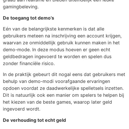
gamingbeleving.
De toegang tot demo’s
Eén van de belangrijkste kenmerken is dat alle
gebruikers meteen na inschrijving een account krijgen,
waarvan ze onmiddellijk gebruik kunnen maken in het
demo-mode. In deze modus hoeven er geen echt
geldbedragen ingevoerd te worden en spelen dus
zonder financiële risico.
In de praktijk gebeurt dit nogal eens dat gebruikers met
behulp van demo-modi voorafgaande ervaringen
opdoen voordat ze daadwerkelijke spelletsels inzetten.
Dit is natuurlijk ook een manier om spelers te helpen bij
het kiezen van de beste games, waarop later geld
ingevoerd wordt.
De verhouding tot echt geld