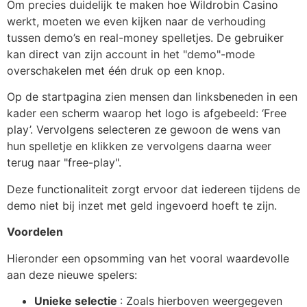
Om precies duidelijk te maken hoe Wildrobin Casino
werkt, moeten we even kijken naar de verhouding
tussen demo’s en real-money spelletjes. De gebruiker
kan direct van zijn account in het "demo"-mode
overschakelen met één druk op een knop.
Op de startpagina zien mensen dan linksbeneden in een
kader een scherm waarop het logo is afgebeeld: ‘Free
play’. Vervolgens selecteren ze gewoon de wens van
hun spelletje en klikken ze vervolgens daarna weer
terug naar "free-play".
Deze functionaliteit zorgt ervoor dat iedereen tijdens de
demo niet bij inzet met geld ingevoerd hoeft te zijn.
Voordelen
Hieronder een opsomming van het vooral waardevolle
aan deze nieuwe spelers:
Unieke selectie
: Zoals hierboven weergegeven