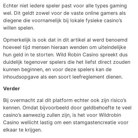
Echter niet iedere speler past voor alle types gaming
wel. Dit geldt zowel voor de vaste online gamers als
diegene die voornamelijk bij lokale fysieke casino’s
willen spelen.
Opmerkelijk is ook dat in dit artikel al werd benoemd
hoeveel tijd mensen hieraan wenden om uiteindelijke
hun geld in te storten. Wild Robin Casino spreekt dus
duidelijk tegenover spelers die het liefst direct zouden
kunnen beginnen, en voor deze spelers kan de
inhoudsopgave als een soort leefreglement dienen.
Verder
Bij overmacht zal dit platform echter ook zijn risico’s
kennen. Omdat bijvoorbeeld door geldbehoefte te veel
casino’s aanwezig zullen zijn, is het voor Wildrobin
Casino wellicht lastig om een stamgastencreatie voor
elkaar te krijgen.