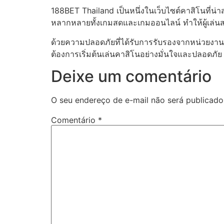
188BET Thailand เป็นหนึ่งในเว็บไซต์คาสิโนที่น่า
หลากหลายทั้งเกมสดและเกมออนไลน์ ทำให้ผู้เล่
ด้วยความปลอดภัยที่ได้รับการรับรองจากหน่วยงานที่น
ต้องการเริ่มต้นเล่นคาสิโนอย่างมั่นใจและปลอดภัย
Deixe um comentário
O seu endereço de e-mail não será publicado
Comentário
*