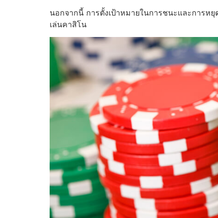
นอกจากนี้ การตั้งเป้าหมายในการชนะและการหยุดเมื่อ
เล่นคาสิโน