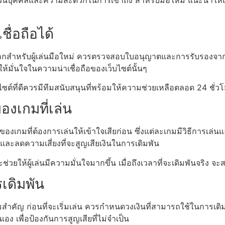
วนบุคคลและความสะดวกในการเข้าถึง สำหรับมือใหม่ แนะนำให้เริ
ชื่อถือได้
คัญมากสำหรับผู้เล่นมือใหม่ ควรตรวจสอบใบอนุญาตและการรับรองจาก
ให้มั่นใจในความน่าเชื่อถือของเว็บไซต์นั้นๆ
บไซต์ที่ดีควรมีทีมสนับสนุนที่พร้อมให้ความช่วยเหลือตลอด 24 ช
งเกมที่เล่น
ิกาของเกมที่ต้องการเล่นให้เข้าใจเสียก่อน ซึ่งแต่ละเกมมีวิธีการ
 และลดความเสี่ยงที่จะสูญเสียเงินในการเดิมพัน
ยให้ผู้เล่นมีความมั่นใจมากขึ้น เมื่อถึงเวลาที่จะเดิมพันจริง 
ดิมพัน
สำคัญ ก่อนที่จะเริ่มเล่น ควรกำหนดวงเงินที่สามารถใช้ในการเด
 เพื่อป้องกันการสูญเสียที่ไม่จำเป็น