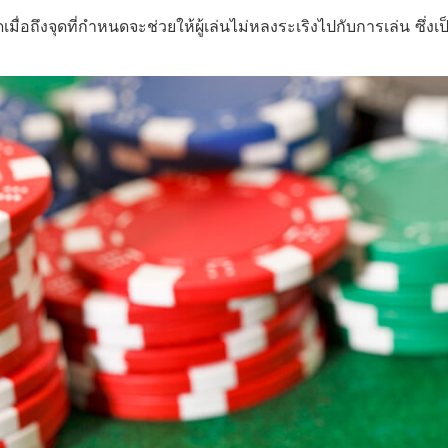
ถึงจุดที่กำหนดจะช่วยให้ผู้เล่นไม่หลงระเริงไปกับการเล่น ซึ่งเป็