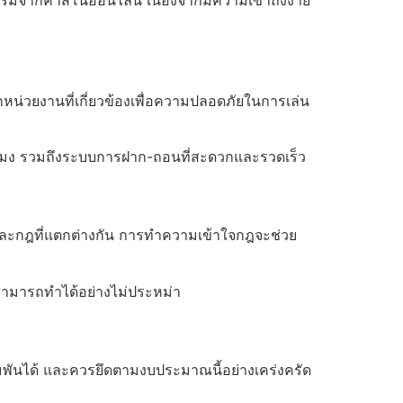
่มจากคาสิโนออนไลน์ เนื่องจากมีความเข้าถึงง่าย
หน่วยงานที่เกี่ยวข้องเพื่อความปลอดภัยในการเล่น
ั่วโมง รวมถึงระบบการฝาก-ถอนที่สะดวกและรวดเร็ว
เล่นและกฎที่แตกต่างกัน การทำความเข้าใจกฎจะช่วย
จะสามารถทำได้อย่างไม่ประหม่า
ิมพันได้ และควรยึดตามงบประมาณนี้อย่างเคร่งครัด