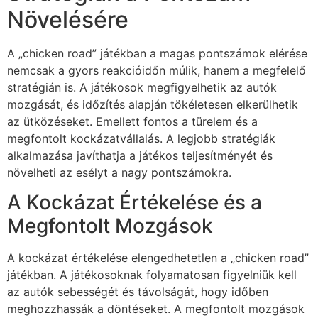
Növelésére
A „chicken road” játékban a magas pontszámok elérése
nemcsak a gyors reakcióidőn múlik, hanem a megfelelő
stratégián is. A játékosok megfigyelhetik az autók
mozgását, és időzítés alapján tökéletesen elkerülhetik
az ütközéseket. Emellett fontos a türelem és a
megfontolt kockázatvállalás. A legjobb stratégiák
alkalmazása javíthatja a játékos teljesítményét és
növelheti az esélyt a nagy pontszámokra.
A Kockázat Értékelése és a
Megfontolt Mozgások
A kockázat értékelése elengedhetetlen a „chicken road”
játékban. A játékosoknak folyamatosan figyelniük kell
az autók sebességét és távolságát, hogy időben
meghozzhassák a döntéseket. A megfontolt mozgások