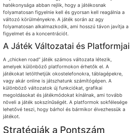
hatékonysága abban rejlik, hogy a játékosnak
folyamatosan figyelnie kell és gyorsan kell reagálnia a
változó körülményekre. A játék során az agy
folyamatosan alkalmazkodik, ami hosszú távon javítja a
figyelmet és a koncentrációt.
A Játék Változatai és Platformjai
A „chicken road” játék számos változata létezik,
amelyek különböző platformokon érhetők el. A
játékokat letölthetjük okostelefonokra, táblagépekre,
vagy akár online is játszhatunk számítógépen. A
különböző változatok új funkciókat, grafikai
megoldásokat és játékmódokat kínálnak, ami tovább
növeli a játék sokszínűségét. A platformok sokfélesége
lehetővé teszi, hogy bárhol és bármikor élvezhessük a
játékot.
Stratégiák a Pontszám