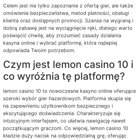
Celem jest nie tylko zapoznanie z ofertą gier, ale także
omówienie bezpieczeństwa, metod płatności, obsługi
klienta oraz dostępnych promocji. Szansa na wygraną i
dobrą zabawę jest na wyciągnięcie ręki, dlatego warto
poświęcić chwilę, aby zrozumieć zasady działania
kasyna online i wybrać platformę, która najlepiej
odpowiada Twoim potrzebom.
Czym jest lemon casino 10 i
co wyróżnia tę platformę?
lemon casino 10 to nowoczesne kasyno online oferujące
szeroki wybór gier hazardowych. Platforma skupia się
na zapewnieniu użytkownikom bezpiecznego i
ekscytującego doświadczenia. Charakteryzuje się
intuicyjnym interfejsem, co ułatwia nawigację nawet
początkującym graczom. Co więcej, lemon casino 10
kładzie duży nacisk na odpowiedzialną grę, oferując