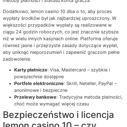
metody płatności i statusu konta gracza.
Dodatkowo, lemon casino 10 dba o to, aby proces
wypłaty środków był jak najbardziej uproszczony. W
większości przypadków wypłaty są realizowane w
ciągu 24 godzin roboczych, co jest znacznie szybsze
niż w wielu innych kasynach online. Platforma oferuje
również jasne i przejrzyste zasady dotyczące wypłat,
aby uniknąć nieporozumień i zapewnić graczom pełne
zadowolenie.
Karty płatnicze
: Visa, Mastercard – szybkie i
powszechnie dostępne
Portfele elektroniczne
: Skrill, Neteller, PayPal –
anonimowe i bezpieczne
Przelewy bankowe
: Tradycyjna metoda płatności,
choć może wymagać więcej czasu
Bezpieczeństwo i licencja
lemon casino 10 – czy