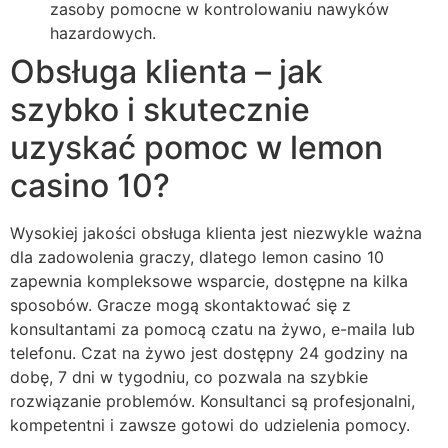
zasoby pomocne w kontrolowaniu nawyków
hazardowych.
Obsługa klienta – jak
szybko i skutecznie
uzyskać pomoc w lemon
casino 10?
Wysokiej jakości obsługa klienta jest niezwykle ważna
dla zadowolenia graczy, dlatego lemon casino 10
zapewnia kompleksowe wsparcie, dostępne na kilka
sposobów. Gracze mogą skontaktować się z
konsultantami za pomocą czatu na żywo, e-maila lub
telefonu. Czat na żywo jest dostępny 24 godziny na
dobę, 7 dni w tygodniu, co pozwala na szybkie
rozwiązanie problemów. Konsultanci są profesjonalni,
kompetentni i zawsze gotowi do udzielenia pomocy.