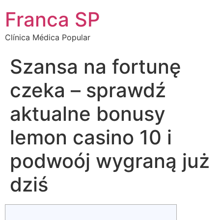
Franca SP
Clínica Médica Popular
Szansa na fortunę
czeka – sprawdź
aktualne bonusy
lemon casino 10 i
podwoój wygraną już
dziś