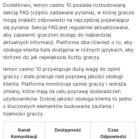
Dodatkowo, lemon casino 10 posiada rozbudowaną
sekcję FAQ (często zadawane pytania), w której gracze
mogą znaleźć odpowiedzi na najczęściej pojawiające
się pytania. Sekcja FAQ jest regularnie aktualizowana,
aby zapewnić graczom dostęp do najbardziej
aktualnych informacji. Platforma dba również o to, aby
obsługa klienta była dostępna w różnych językach, aby
dotrzeć do jak największej liczby graczy.
lemon casino 10 przywiązuje dużą wagę do opinii
graczy i stale pracuje nad poprawą jakości obsługi
klienta. Platforma monitoruje opinie graczy i wdraża
zmiany, które mają na celu poprawę doświadczeń
użytkowników. Dobrej jakości obsługa klienta to jedno
z kluczowych elementów budowania zaufania i
lojalności graczy.
Kanał
Dostępność
Czas
Komunikacji
Odpowiedzi