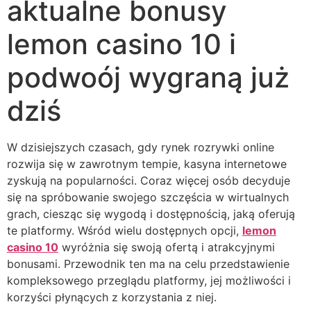
aktualne bonusy
lemon casino 10 i
podwoój wygraną już
dziś
W dzisiejszych czasach, gdy rynek rozrywki online
rozwija się w zawrotnym tempie, kasyna internetowe
zyskują na popularności. Coraz więcej osób decyduje
się na spróbowanie swojego szczęścia w wirtualnych
grach, ciesząc się wygodą i dostępnością, jaką oferują
te platformy. Wśród wielu dostępnych opcji,
lemon
casino 10
wyróżnia się swoją ofertą i atrakcyjnymi
bonusami. Przewodnik ten ma na celu przedstawienie
kompleksowego przeglądu platformy, jej możliwości i
korzyści płynących z korzystania z niej.