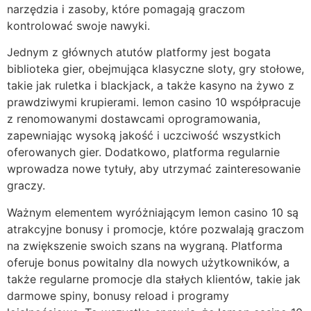
narzędzia i zasoby, które pomagają graczom
kontrolować swoje nawyki.
Jednym z głównych atutów platformy jest bogata
biblioteka gier, obejmująca klasyczne sloty, gry stołowe,
takie jak ruletka i blackjack, a także kasyno na żywo z
prawdziwymi krupierami. lemon casino 10 współpracuje
z renomowanymi dostawcami oprogramowania,
zapewniając wysoką jakość i uczciwość wszystkich
oferowanych gier. Dodatkowo, platforma regularnie
wprowadza nowe tytuły, aby utrzymać zainteresowanie
graczy.
Ważnym elementem wyróżniającym lemon casino 10 są
atrakcyjne bonusy i promocje, które pozwalają graczom
na zwiększenie swoich szans na wygraną. Platforma
oferuje bonus powitalny dla nowych użytkowników, a
także regularne promocje dla stałych klientów, takie jak
darmowe spiny, bonusy reload i programy