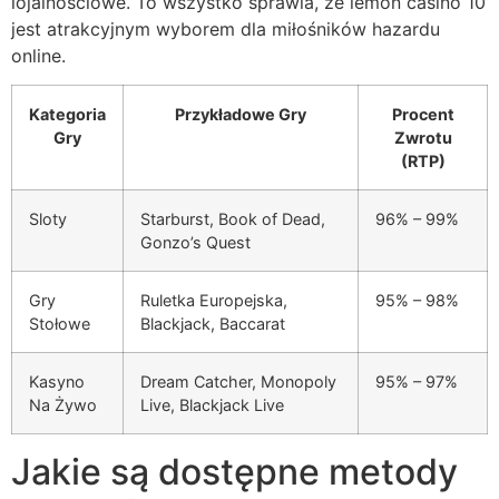
lojalnościowe. To wszystko sprawia, że lemon casino 10
jest atrakcyjnym wyborem dla miłośników hazardu
online.
Kategoria
Przykładowe Gry
Procent
Gry
Zwrotu
(RTP)
Sloty
Starburst, Book of Dead,
96% – 99%
Gonzo’s Quest
Gry
Ruletka Europejska,
95% – 98%
Stołowe
Blackjack, Baccarat
Kasyno
Dream Catcher, Monopoly
95% – 97%
Na Żywo
Live, Blackjack Live
Jakie są dostępne metody