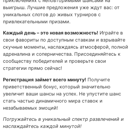
приключениях с неповторимыми шансами на
выигрыш. Лучшие предложения уже ждут вас: от
уникальных слотов до живых турниров с
привлекательными призами.
Каждый день – это новая возможность!
Играйте в
свои фавориты по доступным ставкам и взрывайте
скучные моменты, наслаждаясь атмосферой, полной
адреналина и соперничества. Присоединяйтесь к
сообществу победителей и проверьте свои
стратегии прямо сейчас!
Регистрация займет всего минуту!
Получите
приветственный бонус, который значительно
увеличит ваши шансы на успех. Не упустите шанс
стать частью динамичного мира ставок и
незабываемых эмоций!
Погружайтесь в уникальный спектр развлечений и
наслаждайтесь каждой минутой!