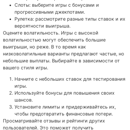
Слоты: выберите игры с бонусами и
прогрессивными джекпотами.
Рулетка: рассмотрите разные типы ставок и их
вероятности выигрыша.
Оцените волатильность. Игры с высокой
волатильностью могут обеспечить большие
выигрыши, но реже. В то время как
низковолатильные варианты предлагают частые, но
небольшие выплаты. Выбирайте в зависимости от
вашего стиля игры.
Начните с небольших ставок для тестирования
игры.
Используйте бонусы для повышения своих
шансов.
Установите лимиты и придерживайтесь их,
чтобы предотвратить финансовые потери.
Просматривайте отзывы и рейтинги других
пользователей. Это поможет получить