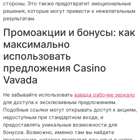
стороны. Это также предотвратит эмоциональные
решения, которые могут привести к нежелательным
результатам.
Промоакции и бонусы: как
максимально
использовать
предложения Casino
Vavada
Не забывайте использовать
вавада рабочее зеркало
для доступа к эксклюзивным предложениям.
Подобные ссылки могут открывать доступ к акциям,
недоступным при стандартном входе, и
предоставлять уникальные возможности для
бонусов. Возможно, именно там вы найдете
предложение, которое превратит ваш опыт в успех.