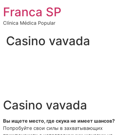
Franca SP
Clínica Médica Popular
Casino vavada
Casino vavada
Вы ищете место, где скука не имеет шансов?
Попробуйте свои силы в захватывающих