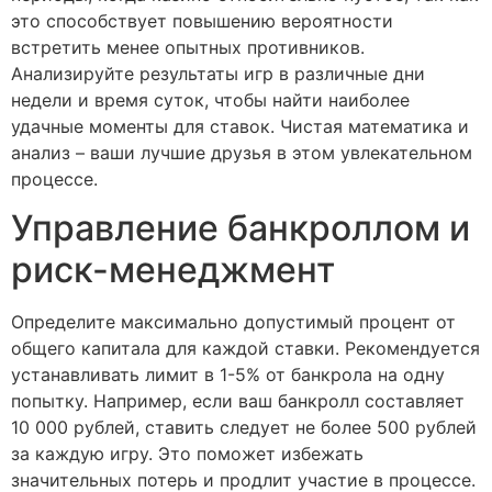
это способствует повышению вероятности
встретить менее опытных противников.
Анализируйте результаты игр в различные дни
недели и время суток, чтобы найти наиболее
удачные моменты для ставок. Чистая математика и
анализ – ваши лучшие друзья в этом увлекательном
процессе.
Управление банкроллом и
риск-менеджмент
Определите максимально допустимый процент от
общего капитала для каждой ставки. Рекомендуется
устанавливать лимит в 1-5% от банкрола на одну
попытку. Например, если ваш банкролл составляет
10 000 рублей, ставить следует не более 500 рублей
за каждую игру. Это поможет избежать
значительных потерь и продлит участие в процессе.