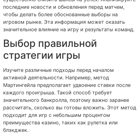
последние новости и обновления перед матчем,
чтобы делать более обоснованные выборы на
игровом рынке. Эта информация может оказать
значительное влияние на игру и результаты команд.
Выбор правильной
стратегии игры
Изучите различные подходы перед началом
активной деятельности. Например, метод
Мартингейла предполагает удвоение ставки после
каждого проигрыша. Такой способ требует
значительного банкролла, поэтому важно заранее
рассчитать, сколько вы готовы вложить. Этот метод
подходит для игр с небольшим процентом
преимущества казино, таких как рулетка или
блэкджек.