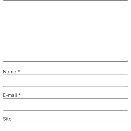
Nome
*
E-mail
*
Site