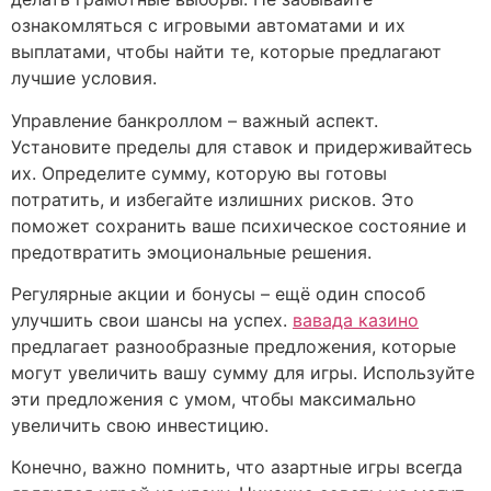
ознакомляться с игровыми автоматами и их
выплатами, чтобы найти те, которые предлагают
лучшие условия.
Управление банкроллом – важный аспект.
Установите пределы для ставок и придерживайтесь
их. Определите сумму, которую вы готовы
потратить, и избегайте излишних рисков. Это
поможет сохранить ваше психическое состояние и
предотвратить эмоциональные решения.
Регулярные акции и бонусы – ещё один способ
улучшить свои шансы на успех.
вавада казино
предлагает разнообразные предложения, которые
могут увеличить вашу сумму для игры. Используйте
эти предложения с умом, чтобы максимально
увеличить свою инвестицию.
Конечно, важно помнить, что азартные игры всегда