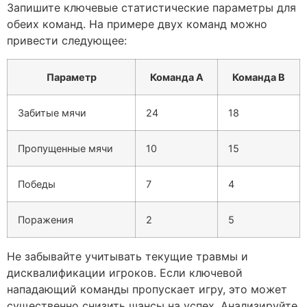
Запишите ключевые статистические параметры для
обеих команд. На примере двух команд можно
привести следующее:
Параметр
Команда A
Команда B
Забитые мячи
24
18
Пропущенные мячи
10
15
Победы
7
4
Поражения
2
5
Не забывайте учитывать текущие травмы и
дисквалификации игроков. Если ключевой
нападающий команды пропускает игру, это может
существенно снизить шансы на успех. Анализируйте