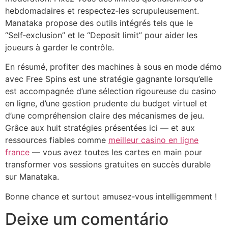
hebdomadaires et respectez‑les scrupuleusement.
Manataka propose des outils intégrés tels que le
“Self‑exclusion” et le “Deposit limit” pour aider les
joueurs à garder le contrôle.
En résumé, profiter des machines à sous en mode démo
avec Free Spins est une stratégie gagnante lorsqu’elle
est accompagnée d’une sélection rigoureuse du casino
en ligne, d’une gestion prudente du budget virtuel et
d’une compréhension claire des mécanismes de jeu.
Grâce aux huit stratégies présentées ici — et aux
ressources fiables comme
meilleur casino en ligne
france
— vous avez toutes les cartes en main pour
transformer vos sessions gratuites en succès durable
sur Manataka.
Bonne chance et surtout amusez‑vous intelligemment !
Deixe um comentário