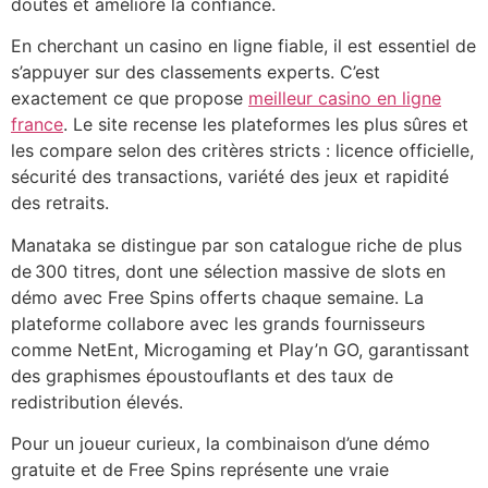
doutes et améliore la confiance.
En cherchant un casino en ligne fiable, il est essentiel de
s’appuyer sur des classements experts. C’est
exactement ce que propose
meilleur casino en ligne
france
. Le site recense les plateformes les plus sûres et
les compare selon des critères stricts : licence officielle,
sécurité des transactions, variété des jeux et rapidité
des retraits.
Manataka se distingue par son catalogue riche de plus
de 300 titres, dont une sélection massive de slots en
démo avec Free Spins offerts chaque semaine. La
plateforme collabore avec les grands fournisseurs
comme NetEnt, Microgaming et Play’n GO, garantissant
des graphismes époustouflants et des taux de
redistribution élevés.
Pour un joueur curieux, la combinaison d’une démo
gratuite et de Free Spins représente une vraie