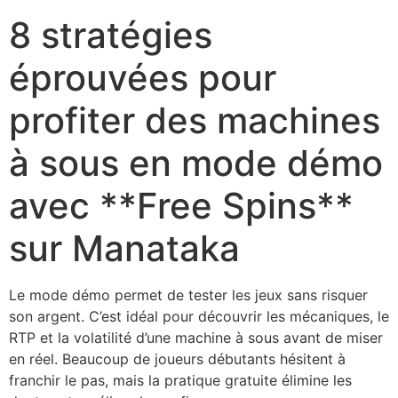
8 stratégies
éprouvées pour
profiter des machines
à sous en mode démo
avec **Free Spins**
sur Manataka
Le mode démo permet de tester les jeux sans risquer
son argent. C’est idéal pour découvrir les mécaniques, le
RTP et la volatilité d’une machine à sous avant de miser
en réel. Beaucoup de joueurs débutants hésitent à
franchir le pas, mais la pratique gratuite élimine les