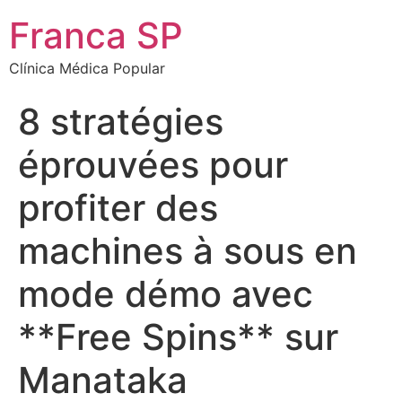
Franca SP
Clínica Médica Popular
8 stratégies
éprouvées pour
profiter des
machines à sous en
mode démo avec
**Free Spins** sur
Manataka