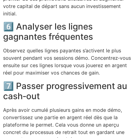
votre capital de départ sans aucun investissement
initial.
6️⃣ Analyser les lignes
gagnantes fréquentes
Observez quelles lignes payantes s’activent le plus
souvent pendant vos sessions démo. Concentrez‑vous
ensuite sur ces lignes lorsque vous jouerez en argent
réel pour maximiser vos chances de gain.
7️⃣ Passer progressivement au
cash‑out
Après avoir cumulé plusieurs gains en mode démo,
convertissez une partie en argent réel dès que la
plateforme le permet. Cela vous donne un aperçu
concret du processus de retrait tout en gardant une