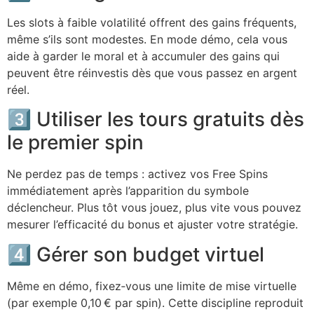
Les slots à faible volatilité offrent des gains fréquents,
même s’ils sont modestes. En mode démo, cela vous
aide à garder le moral et à accumuler des gains qui
peuvent être réinvestis dès que vous passez en argent
réel.
3️⃣ Utiliser les tours gratuits dès
le premier spin
Ne perdez pas de temps : activez vos Free Spins
immédiatement après l’apparition du symbole
déclencheur. Plus tôt vous jouez, plus vite vous pouvez
mesurer l’efficacité du bonus et ajuster votre stratégie.
4️⃣ Gérer son budget virtuel
Même en démo, fixez‑vous une limite de mise virtuelle
(par exemple 0,10 € par spin). Cette discipline reproduit