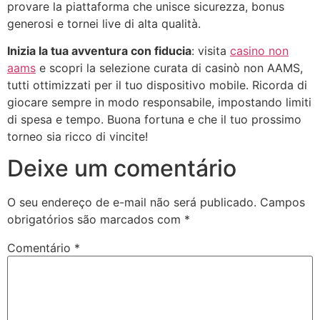
provare la piattaforma che unisce sicurezza, bonus
generosi e tornei live di alta qualità.
Inizia la tua avventura con fiducia
: visita
casino non
aams
e scopri la selezione curata di casinò non AAMS,
tutti ottimizzati per il tuo dispositivo mobile. Ricorda di
giocare sempre in modo responsabile, impostando limiti
di spesa e tempo. Buona fortuna e che il tuo prossimo
torneo sia ricco di vincite!
Deixe um comentário
O seu endereço de e-mail não será publicado.
Campos
obrigatórios são marcados com
*
Comentário
*