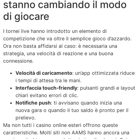
stanno cambiando il modo
di giocare
I tornei live hanno introdotto un elemento di
competizione che va oltre il semplice gioco d’azzardo.
Ora non basta affidarsi al caso: è necessaria una
strategia, una velocità di reazione e una buona
connessione.
Velocità di caricamento
: un’app ottimizzata riduce
i tempi di attesa tra le mani.
Interfaccia touch‑friendly
: pulsanti grandi e layout
chiari evitano errori di clic.
Notifiche push
: ti avvisano quando inizia una
nuova gara o quando il tuo saldo è pronto per il
prelievo.
Ma non tutti i casino online esteri offrono queste
caratteristiche. Molti siti non AAMS hanno ancora una