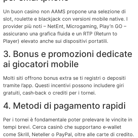
Un buon casino non AAMS propone una selezione di
slot, roulette e blackjack con versioni mobile native. I
provider più noti – NetEnt, Microgaming, Play’n GO –
assicurano una grafica fluida e un RTP (Return to
Player) elevato anche sui dispositivi portatili.
3. Bonus e promozioni dedicate
ai giocatori mobile
Molti siti offrono bonus extra se ti registri o depositi
tramite l’app. Questi incentivi possono includere giri
gratuiti, cash‑back o crediti per i tornei.
4. Metodi di pagamento rapidi
Per i tornei è fondamentale poter prelevare le vincite in
tempi brevi. Cerca casinò che supportano e‑wallet
come Skrill, Neteller o PayPal, oltre alle carte di credito.