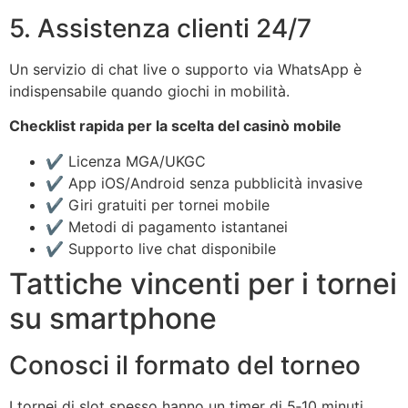
5. Assistenza clienti 24/7
Un servizio di chat live o supporto via WhatsApp è
indispensabile quando giochi in mobilità.
Checklist rapida per la scelta del casinò mobile
✔️ Licenza MGA/UKGC
✔️ App iOS/Android senza pubblicità invasive
✔️ Giri gratuiti per tornei mobile
✔️ Metodi di pagamento istantanei
✔️ Supporto live chat disponibile
Tattiche vincenti per i tornei
su smartphone
Conosci il formato del torneo
I tornei di slot spesso hanno un timer di 5‑10 minuti.