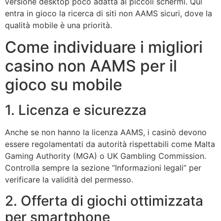
versione desktop poco adatta ai piccoli schermi. Qui
entra in gioco la ricerca di siti non AAMS sicuri, dove la
qualità mobile è una priorità.
Come individuare i migliori
casino non AAMS per il
gioco su mobile
1. Licenza e sicurezza
Anche se non hanno la licenza AAMS, i casinò devono
essere regolamentati da autorità rispettabili come Malta
Gaming Authority (MGA) o UK Gambling Commission.
Controlla sempre la sezione “Informazioni legali” per
verificare la validità del permesso.
2. Offerta di giochi ottimizzata
per smartphone