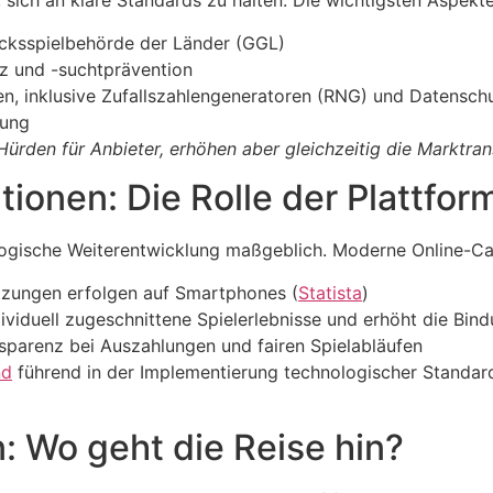
 sich an klare Standards zu halten. Die wichtigsten Aspek
cksspielbehörde der Länder (GGL)
z und -suchtprävention
, inklusive Zufallszahlengeneratoren (RNG) und Datenschut
bung
ürden für Anbieter, erhöhen aber gleichzeitig die Marktra
ionen: Die Rolle der Plattfor
nologische Weiterentwicklung maßgeblich. Moderne Online-C
zungen erfolgen auf Smartphones (
Statista
)
dividuell zugeschnittene Spielerlebnisse und erhöht die Bin
sparenz bei Auszahlungen und fairen Spielabläufen
nd
führend in der Implementierung technologischer Standard
: Wo geht die Reise hin?