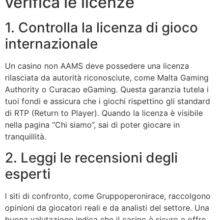
verifica le licenze
1. Controlla la licenza di gioco
internazionale
Un casino non AAMS deve possedere una licenza
rilasciata da autorità riconosciute, come Malta Gaming
Authority o Curacao eGaming. Questa garanzia tutela i
tuoi fondi e assicura che i giochi rispettino gli standard
di RTP (Return to Player). Quando la licenza è visibile
nella pagina “Chi siamo”, sai di poter giocare in
tranquillità.
2. Leggi le recensioni degli
esperti
I siti di confronto, come Gruppoperonirace, raccolgono
opinioni da giocatori reali e da analisti del settore. Una
buona valutazione indica che il casino è sicuro e offre