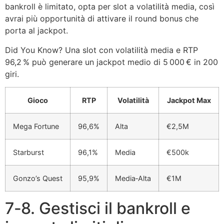
bankroll è limitato, opta per slot a volatilità media, così
avrai più opportunità di attivare il round bonus che
porta al jackpot.
Did You Know? Una slot con volatilità media e RTP
96,2 % può generare un jackpot medio di 5 000 € in 200
giri.
Gioco
RTP
Volatilità
Jackpot Max
Mega Fortune
96,6%
Alta
€2,5M
Starburst
96,1%
Media
€500k
Gonzo’s Quest
95,9%
Media‑Alta
€1M
7‑8. Gestisci il bankroll e