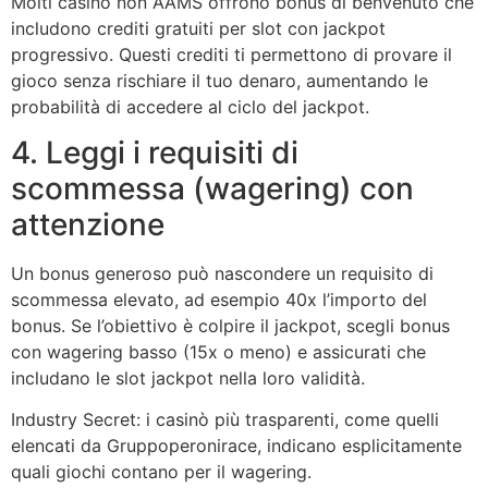
Molti casino non AAMS offrono bonus di benvenuto che
includono crediti gratuiti per slot con jackpot
progressivo. Questi crediti ti permettono di provare il
gioco senza rischiare il tuo denaro, aumentando le
probabilità di accedere al ciclo del jackpot.
4. Leggi i requisiti di
scommessa (wagering) con
attenzione
Un bonus generoso può nascondere un requisito di
scommessa elevato, ad esempio 40x l’importo del
bonus. Se l’obiettivo è colpire il jackpot, scegli bonus
con wagering basso (15x o meno) e assicurati che
includano le slot jackpot nella loro validità.
Industry Secret: i casinò più trasparenti, come quelli
elencati da Gruppoperonirace, indicano esplicitamente
quali giochi contano per il wagering.