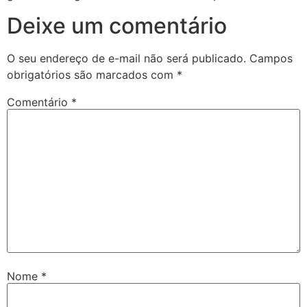
Deixe um comentário
O seu endereço de e-mail não será publicado.
Campos
obrigatórios são marcados com
*
Comentário
*
Nome
*