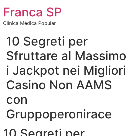
Franca SP
Clínica Médica Popular
10 Segreti per
Sfruttare al Massimo
i Jackpot nei Migliori
Casino Non AAMS
con
Gruppoperonirace
10 Segreti per