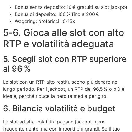
Bonus senza deposito: 10 € gratuiti su slot jackpot
Bonus di deposito: 100 % fino a 200 €
Wagering: preferisci 10‑15x
5‑6. Gioca alle slot con alto
RTP e volatilità adeguata
5. Scegli slot con RTP superiore
al 96 %
Le slot con un RTP alto restituiscono più denaro nel
lungo periodo. Per i jackpot, un RTP del 96,5 % o più è
ideale, perché riduce la perdita media per giro.
6. Bilancia volatilità e budget
Le slot ad alta volatilità pagano jackpot meno
frequentemente, ma con importi più grandi. Se il tuo