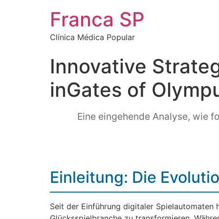
Franca SP
Clínica Médica Popular
Innovative Strateg
inGates of Olymp
Eine eingehende Analyse, wie fo
Einleitung: Die Evoluti
Seit der Einführung digitaler Spielautomaten 
Glücksspielbranche zu transformieren. Während