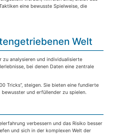
Taktiken eine bewusste Spielweise, die
datengetriebenen Welt
 zu analysieren und individualisierte
erlebnisse, bei denen Daten eine zentrale
Tricks”, steigen. Sie bieten eine fundierte
bewusster und erfüllender zu spielen.
ielerfahrung verbessern und das Risiko besser
iefen und sich in der komplexen Welt der