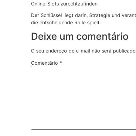
Online-Slots zurechtzufinden.
Der Schlüssel liegt darin, Strategie und vera
die entscheidende Rolle spielt.
Deixe um comentário
O seu endereço de e-mail não será publicado
Comentário
*