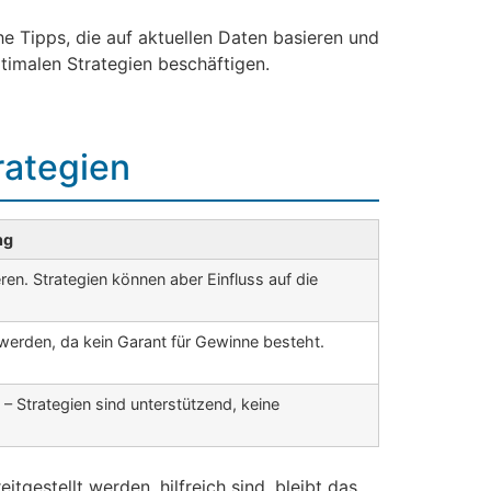
he Tipps, die auf aktuellen Daten basieren und
ptimalen Strategien beschäftigen.
rategien
ng
en. Strategien können aber Einfluss auf die
t werden, da kein Garant für Gewinne besteht.
 Strategien sind unterstützend, keine
gestellt werden, hilfreich sind, bleibt das