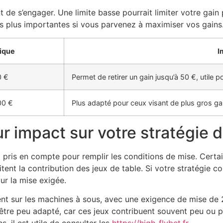
nt de s’engager. Une limite basse pourrait limiter votre gain 
es plus importantes si vous parvenez à maximiser vos gains
ique
I
0 €
Permet de retirer un gain jusqu’à 50 €, utile
00 €
Plus adapté pour ceux visant de plus gros ga
eur impact sur votre stratégie 
pris en compte pour remplir les conditions de mise. Certains 
tent la contribution des jeux de table. Si votre stratégie co
ur la mise exigée.
nt sur les machines à sous, avec une exigence de mise de 2
 être peu adapté, car ces jeux contribuent souvent peu ou p