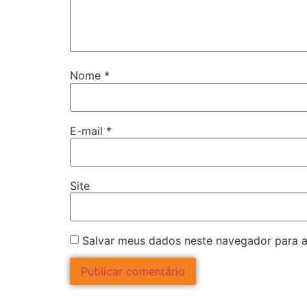
Nome
*
E-mail
*
Site
Salvar meus dados neste navegador para a