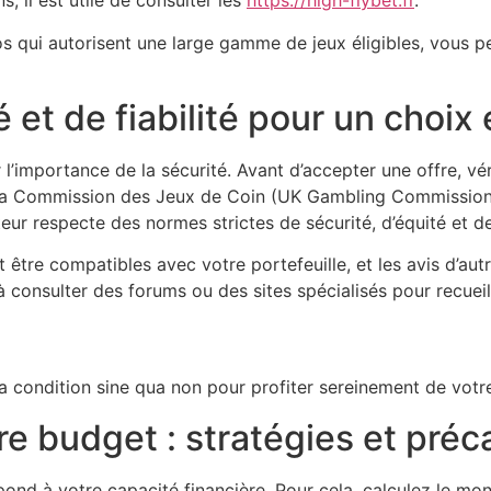
 il est utile de consulter les
https://high-flybet.fr
.
os qui autorisent une large gamme de jeux éligibles, vous pe
 et de fiabilité pour un choix 
l’importance de la sécurité. Avant d’accepter une offre, vér
e la Commission des Jeux de Coin (UK Gambling Commission)
teur respecte des normes strictes de sécurité, d’équité et d
tre compatibles avec votre portefeuille, et les avis d’autr
 à consulter des forums ou des sites spécialisés pour recueil
la condition sine qua non pour profiter sereinement de vot
re budget : stratégies et préc
espond à votre capacité financière. Pour cela, calculez le 