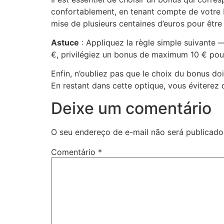
confortablement, en tenant compte de votre bu
mise de plusieurs centaines d’euros pour être
Astuce
: Appliquez la règle simple suivante 
€, privilégiez un bonus de maximum 10 € pour
Enfin, n’oubliez pas que le choix du bonus doi
En restant dans cette optique, vous éviterez 
Deixe um comentário
O seu endereço de e-mail não será publicado
Comentário
*