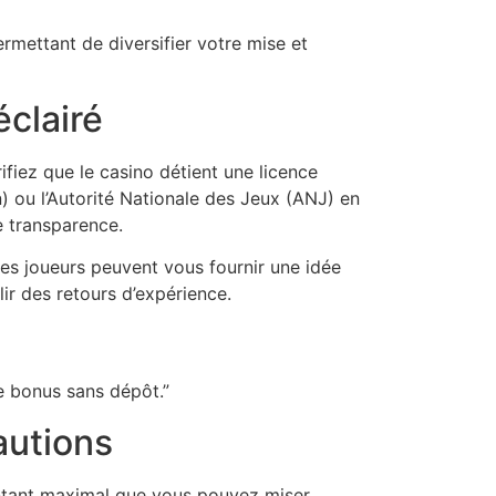
rmettant de diversifier votre mise et
éclairé
ifiez que le casino détient une licence
 ou l’Autorité Nationale des Jeux (ANJ) en
e transparence.
es joueurs peuvent vous fournir une idée
lir des retours d’expérience.
re bonus sans dépôt.”
autions
montant maximal que vous pouvez miser