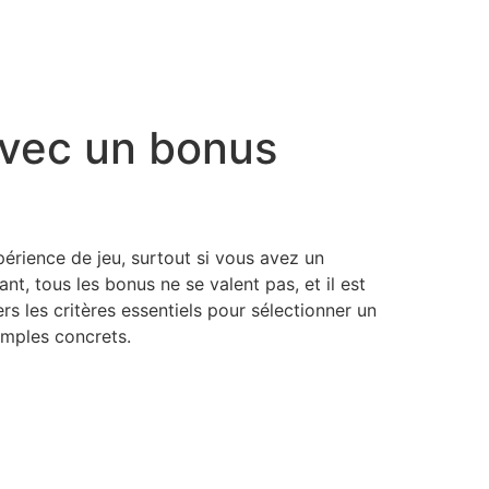
 avec un bonus
érience de jeu, surtout si vous avez un
, tous les bonus ne se valent pas, et il est
ers les critères essentiels pour sélectionner un
emples concrets.