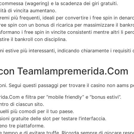
i scommessa (wagering) e la scadenza dei giri gratuiti.
lità di vincita aumentano.
premi più frequenti, ideali per convertire i free spin in denaro
ree spin con un bonus di ricarica per massimizzare il bankro
formano i free spin in vincite consistenti mentre altri li per
ire il bankroll con disciplina.
 estive più interessanti, indicando chiaramente i requisiti 
te con Teamlampremerida.Com
ioni. Segui questi passaggi per trovare il casino non aams p
.Com e filtra per “mobile friendly” e “bonus estivi”.
ontro di ciascun sito.
quelli più comodi per il tuo paese.
ioni gratuite delle slot per testare l’interfaccia.
no tre piattaforme.
 tempo e di evitare truffe. Ricorda sempre di giocare resp