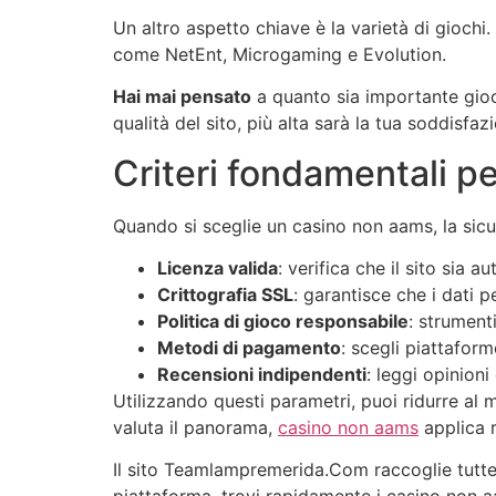
Un altro aspetto chiave è la varietà di giochi.
come NetEnt, Microgaming e Evolution.
Hai mai pensato
a quanto sia importante gioca
qualità del sito, più alta sarà la tua soddisfaz
Criteri fondamentali per
Quando si sceglie un casino non aams, la sicur
Licenza valida
: verifica che il sito sia 
Crittografia SSL
: garantisce che i dati p
Politica di gioco responsabile
: strument
Metodi di pagamento
: scegli piattafor
Recensioni indipendenti
: leggi opinioni
Utilizzando questi parametri, puoi ridurre al 
valuta il panorama,
casino non aams
applica r
Il sito Teamlampremerida.Com raccoglie tutte