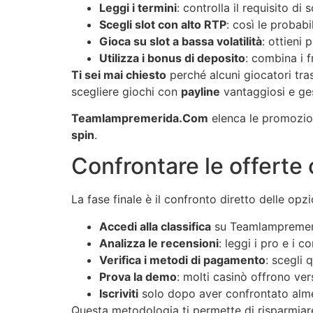
Leggi i termini
: controlla il requisito d
Scegli slot con alto RTP
: così le probabi
Gioca su slot a bassa volatilità
: ottieni 
Utilizza i bonus di deposito
: combina i f
Ti sei mai chiesto
perché alcuni giocatori tras
scegliere giochi con
payline
vantaggiosi e gest
Teamlampremerida.Com
elenca le promozioni
spin
.
Confrontare le offer
La fase finale è il confronto diretto delle opz
Accedi alla classifica
su Teamlampremerida
Analizza le recensioni
: leggi i pro e i c
Verifica i metodi di pagamento
: scegli 
Prova la demo
: molti casinò offrono vers
Iscriviti
solo dopo aver confrontato alme
Questa metodologia ti permette di risparmiare