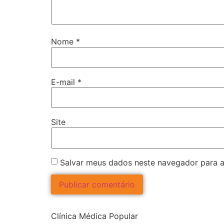
Nome
*
E-mail
*
Site
Salvar meus dados neste navegador para a
Clínica Médica Popular