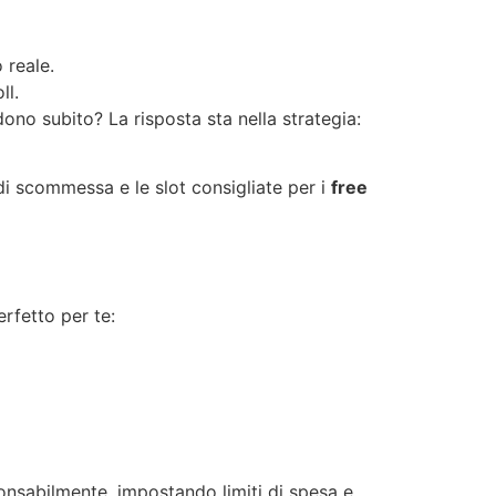
 reale.
ll.
dono subito? La risposta sta nella strategia:
di scommessa e le slot consigliate per i
free
erfetto per te:
onsabilmente, impostando limiti di spesa e