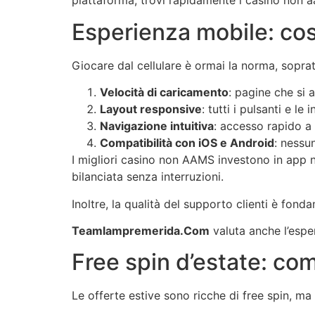
piattaforma, trovi rapidamente i casino non aa
Esperienza mobile: cos
Giocare dal cellulare è ormai la norma, soprat
Velocità di caricamento
: pagine che si 
Layout responsive
: tutti i pulsanti e le
Navigazione intuitiva
: accesso rapido a 
Compatibilità con iOS e Android
: nessu
I migliori casino non AAMS investono in app n
bilanciata senza interruzioni.
Inoltre, la qualità del supporto clienti è fond
Teamlampremerida.Com
valuta anche l’esper
Free spin d’estate: co
Le offerte estive sono ricche di free spin, ma 