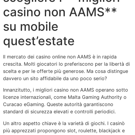
casino non AAMS**
su mobile
quest’estate
Il mercato dei casino online non AAMS è in rapida
crescita. Molti giocatori lo preferiscono per la libertà di
scelta e per le offerte più generose. Ma cosa distingue
davvero un sito affidabile da uno poco serio?
Innanzitutto, i migliori casino non AAMS operano sotto
licenze internazionali, come Malta Gaming Authority o
Curacao eGaming. Queste autorità garantiscono
standard di sicurezza elevati e controlli periodici.
Un altro aspetto chiave è la varietà di giochi. I casinò
più apprezzati propongono slot, roulette, blackjack e