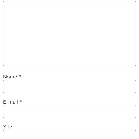
Nome
*
E-mail
*
Site