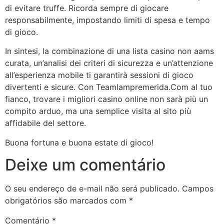
di evitare truffe. Ricorda sempre di giocare
responsabilmente, impostando limiti di spesa e tempo
di gioco.
In sintesi, la combinazione di una lista casino non aams
curata, un’analisi dei criteri di sicurezza e un’attenzione
all’esperienza mobile ti garantirà sessioni di gioco
divertenti e sicure. Con Teamlampremerida.Com al tuo
fianco, trovare i migliori casino online non sarà più un
compito arduo, ma una semplice visita al sito più
affidabile del settore.
Buona fortuna e buona estate di gioco!
Deixe um comentário
O seu endereço de e-mail não será publicado.
Campos
obrigatórios são marcados com
*
Comentário
*