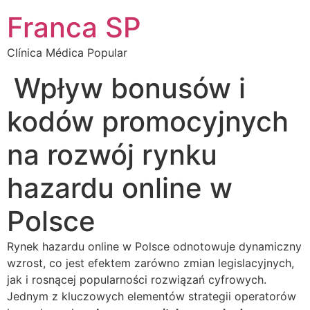
Ir
Franca SP
para
o
Clínica Médica Popular
conteúdo
Wpływ bonusów i
kodów promocyjnych
na rozwój rynku
hazardu online w
Polsce
Rynek hazardu online w Polsce odnotowuje dynamiczny
wzrost, co jest efektem zarówno zmian legislacyjnych,
jak i rosnącej popularności rozwiązań cyfrowych.
Jednym z kluczowych elementów strategii operatorów