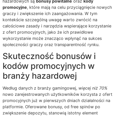
hazardowych są
bonusy powitalne
oraz
kody
promocyjne
, które mają na celu przyciągnięcie nowych
graczy i zwiększenie ich zaangażowania. W tym
kontekście szczególną uwagę warto zwrócić na
całościowe zasady i narzędzia wspierające korzystanie
z ofert promocyjnych, jako że ich prawidłowe
wykorzystanie może znacząco wpłynąć na sukces
społeczności graczy oraz transparentność rynku.
Skuteczność bonusów i
kodów promocyjnych w
branży hazardowej
Według danych z branży gamingowej,
więcej niż 70%
nowo zarejestrowanych użytkowników korzysta z ofert
promocyjnych już w pierwszych dniach działalności na
platformie. Oferowane bonusy, od free spinów po
zwiększenie depozytu, stanowią istotny element