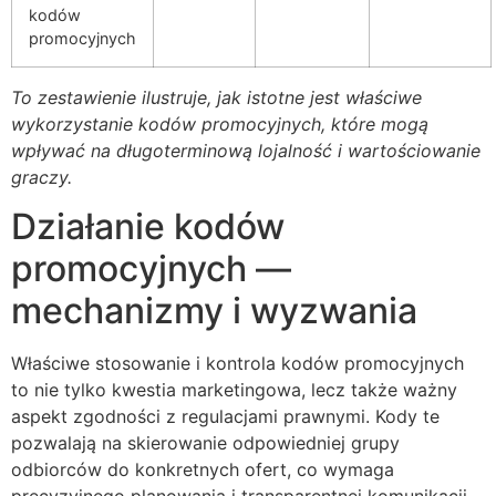
kodów
promocyjnych
To zestawienie ilustruje, jak istotne jest właściwe
wykorzystanie kodów promocyjnych, które mogą
wpływać na długoterminową lojalność i wartościowanie
graczy.
Działanie kodów
promocyjnych —
mechanizmy i wyzwania
Właściwe stosowanie i kontrola kodów promocyjnych
to nie tylko kwestia marketingowa, lecz także ważny
aspekt zgodności z regulacjami prawnymi. Kody te
pozwalają na skierowanie odpowiedniej grupy
odbiorców do konkretnych ofert, co wymaga