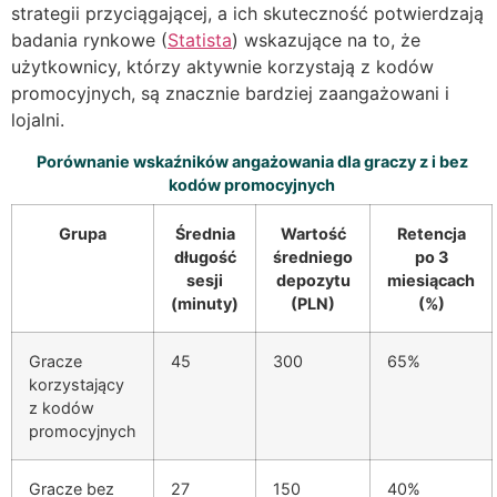
strategii przyciągającej, a ich skuteczność potwierdzają
badania rynkowe (
Statista
) wskazujące na to, że
użytkownicy, którzy aktywnie korzystają z kodów
promocyjnych, są znacznie bardziej zaangażowani i
lojalni.
Porównanie wskaźników angażowania dla graczy z i bez
kodów promocyjnych
Grupa
Średnia
Wartość
Retencja
długość
średniego
po 3
sesji
depozytu
miesiącach
(minuty)
(PLN)
(%)
Gracze
45
300
65%
korzystający
z kodów
promocyjnych
Gracze bez
27
150
40%