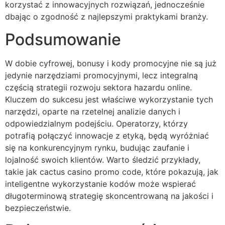
korzystać z innowacyjnych rozwiązań, jednocześnie
dbając o zgodność z najlepszymi praktykami branży.
Podsumowanie
W dobie cyfrowej, bonusy i kody promocyjne nie są już
jedynie narzędziami promocyjnymi, lecz integralną
częścią strategii rozwoju sektora hazardu online.
Kluczem do sukcesu jest właściwe wykorzystanie tych
narzędzi, oparte na rzetelnej analizie danych i
odpowiedzialnym podejściu. Operatorzy, którzy
potrafią połączyć innowacje z etyką, będą wyróżniać
się na konkurencyjnym rynku, budując zaufanie i
lojalność swoich klientów. Warto śledzić przykłady,
takie jak cactus casino promo code, które pokazują, jak
inteligentne wykorzystanie kodów może wspierać
długoterminową strategię skoncentrowaną na jakości i
bezpieczeństwie.