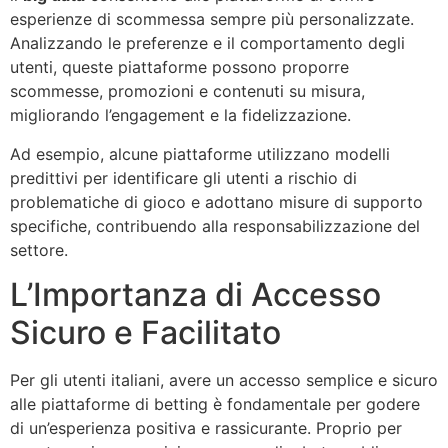
esperienze di scommessa sempre più personalizzate.
Analizzando le preferenze e il comportamento degli
utenti, queste piattaforme possono proporre
scommesse, promozioni e contenuti su misura,
migliorando l’engagement e la fidelizzazione.
Ad esempio, alcune piattaforme utilizzano modelli
predittivi per identificare gli utenti a rischio di
problematiche di gioco e adottano misure di supporto
specifiche, contribuendo alla responsabilizzazione del
settore.
L’Importanza di Accesso
Sicuro e Facilitato
Per gli utenti italiani, avere un accesso semplice e sicuro
alle piattaforme di betting è fondamentale per godere
di un’esperienza positiva e rassicurante. Proprio per