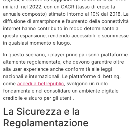
miliardi
nel 2022, con un CAGR (tasso di crescita
annuale composto) stimato intorno al
10%
dal 2018. La
diffusione di smartphone e l’aumento della connettività
internet hanno contribuito in modo determinante a
questa espansione, rendendo accessibili le scommesse
in qualsiasi momento e luogo.
In questo scenario, i player principali sono piattaforme
altamente regolamentate, che devono garantire oltre
alla user experience anche conformità alle leggi
nazionali e internazionali. Le piattaforme di betting,
come
accedi a betrepublic
, svolgono un ruolo
fondamentale nel consolidare un ambiente digitale
credibile e sicuro per gli utenti.
La Sicurezza e la
Regolamentazione