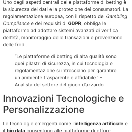
Uno degli aspetti centrali delle piattaforme di betting è
la sicurezza dei dati e la protezione dei consumatori. La
regolamentazione europea, con il rispetto del
Gambling
Compliance
e dei requisiti di
GDPR
, obbliga le
piattaforme ad adottare sistemi avanzati di verifica
dell’età, monitoraggio delle transazioni e prevenzione
delle frodi.
“Le piattaforme di betting di alta qualità sono
quei pilastri di sicurezza, in cui tecnologia e
regolamentazione si intrecciano per garantire
un ambiente trasparente e affidabile.” –
Analista del settore del gioco d’azzardo
Innovazioni Tecnologiche e
Personalizzazione
Le tecnologie emergenti come l’
intelligenza artificiale
e
il
big data
consentono alle piattaforme di offrire