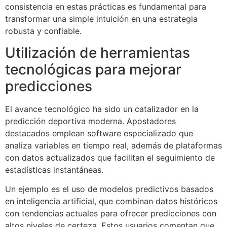
consistencia en estas prácticas es fundamental para
transformar una simple intuición en una estrategia
robusta y confiable.
Utilización de herramientas
tecnológicas para mejorar
predicciones
El avance tecnológico ha sido un catalizador en la
predicción deportiva moderna. Apostadores
destacados emplean software especializado que
analiza variables en tiempo real, además de plataformas
con datos actualizados que facilitan el seguimiento de
estadísticas instantáneas.
Un ejemplo es el uso de modelos predictivos basados
en inteligencia artificial, que combinan datos históricos
con tendencias actuales para ofrecer predicciones con
altos niveles de certeza. Estos usuarios comentan que