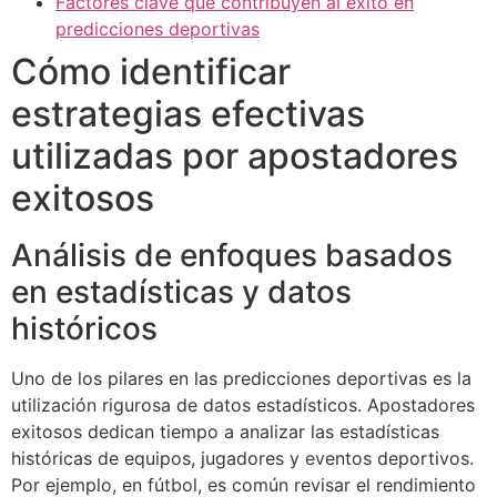
Factores clave que contribuyen al éxito en
predicciones deportivas
Cómo identificar
estrategias efectivas
utilizadas por apostadores
exitosos
Análisis de enfoques basados
en estadísticas y datos
históricos
Uno de los pilares en las predicciones deportivas es la
utilización rigurosa de datos estadísticos. Apostadores
exitosos dedican tiempo a analizar las estadísticas
históricas de equipos, jugadores y eventos deportivos.
Por ejemplo, en fútbol, es común revisar el rendimiento