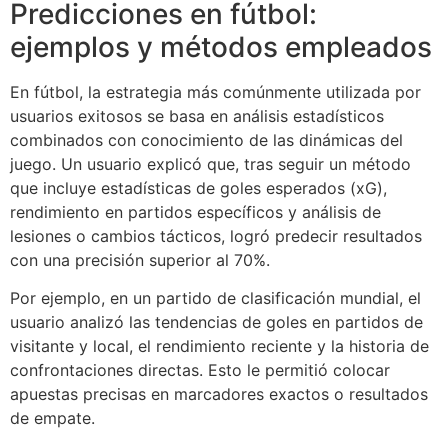
Predicciones en fútbol:
ejemplos y métodos empleados
En fútbol, la estrategia más comúnmente utilizada por
usuarios exitosos se basa en análisis estadísticos
combinados con conocimiento de las dinámicas del
juego. Un usuario explicó que, tras seguir un método
que incluye estadísticas de goles esperados (xG),
rendimiento en partidos específicos y análisis de
lesiones o cambios tácticos, logró predecir resultados
con una precisión superior al 70%.
Por ejemplo, en un partido de clasificación mundial, el
usuario analizó las tendencias de goles en partidos de
visitante y local, el rendimiento reciente y la historia de
confrontaciones directas. Esto le permitió colocar
apuestas precisas en marcadores exactos o resultados
de empate.