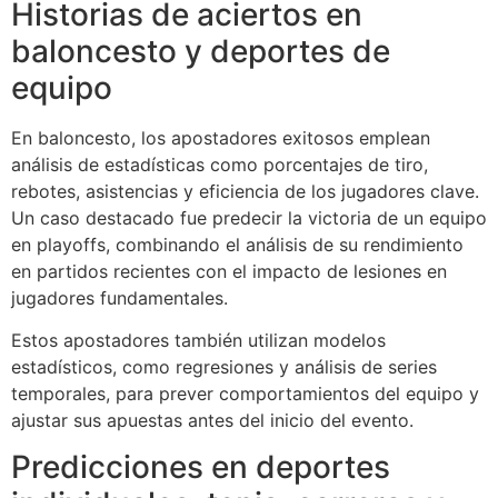
Historias de aciertos en
baloncesto y deportes de
equipo
En baloncesto, los apostadores exitosos emplean
análisis de estadísticas como porcentajes de tiro,
rebotes, asistencias y eficiencia de los jugadores clave.
Un caso destacado fue predecir la victoria de un equipo
en playoffs, combinando el análisis de su rendimiento
en partidos recientes con el impacto de lesiones en
jugadores fundamentales.
Estos apostadores también utilizan modelos
estadísticos, como regresiones y análisis de series
temporales, para prever comportamientos del equipo y
ajustar sus apuestas antes del inicio del evento.
Predicciones en deportes