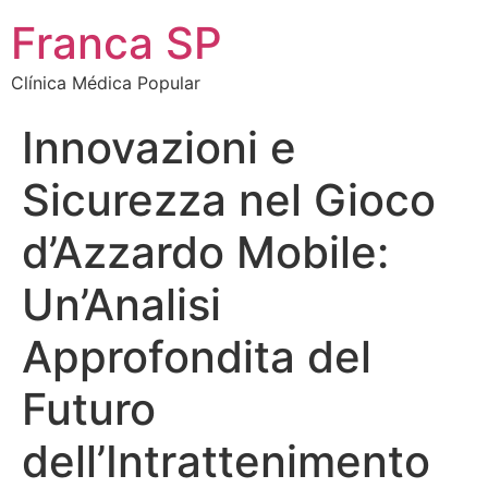
Franca SP
Clínica Médica Popular
Innovazioni e
Sicurezza nel Gioco
d’Azzardo Mobile:
Un’Analisi
Approfondita del
Futuro
dell’Intrattenimento