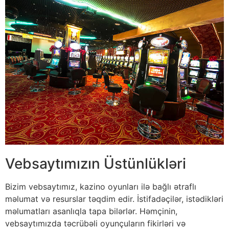
Vebsaytımızın Üstünlükləri
Bizim vebsaytımız, kazino oyunları ilə bağlı ətraflı
məlumat və resurslar təqdim edir. İstifadəçilər, istədikləri
məlumatları asanlıqla tapa bilərlər. Həmçinin,
vebsaytımızda təcrübəli oyunçuların fikirləri və