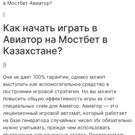
в Мостбет Авиатор?
{
Как начать играть в
Авиатор на Мостбет в
Казахстане?
|}
Она не дает 100% гарантии, однако может
выступать как вспомогательное средство в
построении игровой стратегии. Но вы можете
повысить общую эффективность игры за счет
специальных схем для Авиатор. Авиатор — это
лицензионный игровой автомат, который работает
на базе генератора случайных чисел. Их обязательно
нужно учитывать, прежде чем использовать
приложение для денежных ставок. Предсказатель