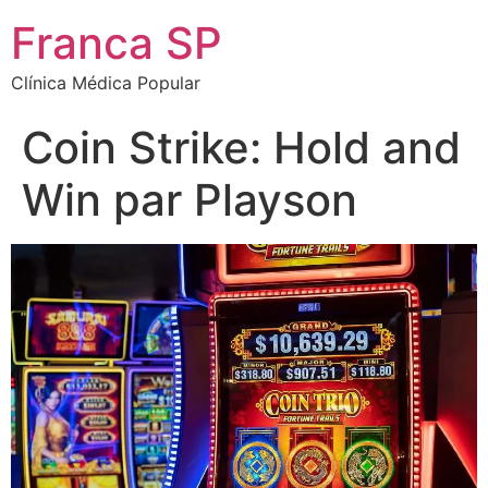
Franca SP
Clínica Médica Popular
Coin Strike: Hold and
Win par Playson