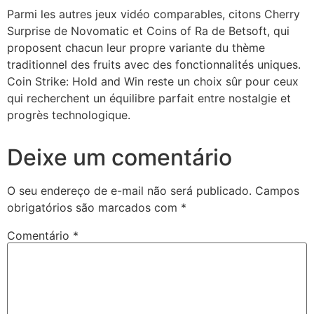
Parmi les autres jeux vidéo comparables, citons Cherry
Surprise de Novomatic et Coins of Ra de Betsoft, qui
proposent chacun leur propre variante du thème
traditionnel des fruits avec des fonctionnalités uniques.
Coin Strike: Hold and Win reste un choix sûr pour ceux
qui recherchent un équilibre parfait entre nostalgie et
progrès technologique.
Deixe um comentário
O seu endereço de e-mail não será publicado.
Campos
obrigatórios são marcados com
*
Comentário
*