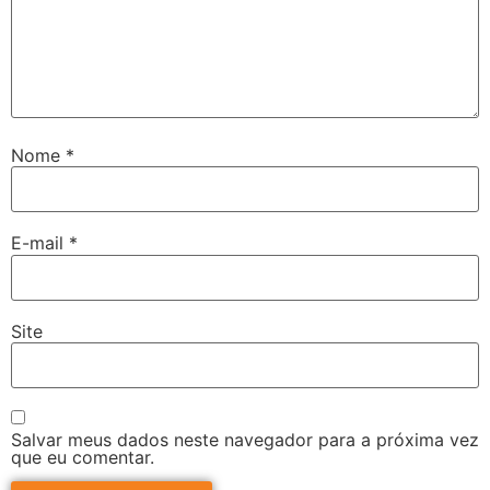
Nome
*
E-mail
*
Site
Salvar meus dados neste navegador para a próxima vez
que eu comentar.