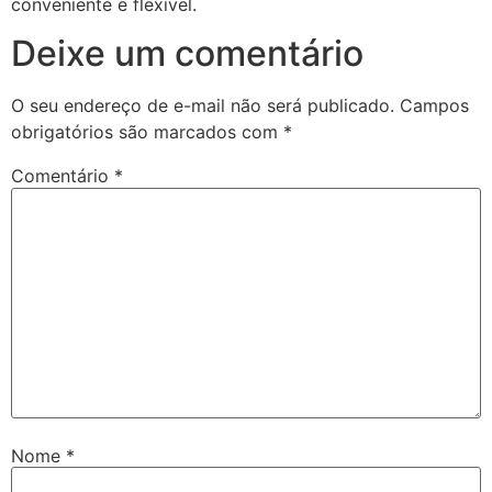
conveniente e flexível.
Deixe um comentário
O seu endereço de e-mail não será publicado.
Campos
obrigatórios são marcados com
*
Comentário
*
Nome
*