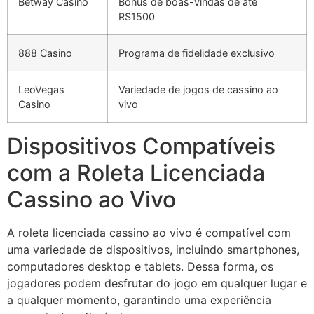
Betway Casino
Bônus de boas-vindas de até
R$1500
888 Casino
Programa de fidelidade exclusivo
LeoVegas
Variedade de jogos de cassino ao
Casino
vivo
Dispositivos Compatíveis
com a Roleta Licenciada
Cassino ao Vivo
A roleta licenciada cassino ao vivo é compatível com
uma variedade de dispositivos, incluindo smartphones,
computadores desktop e tablets. Dessa forma, os
jogadores podem desfrutar do jogo em qualquer lugar e
a qualquer momento, garantindo uma experiência