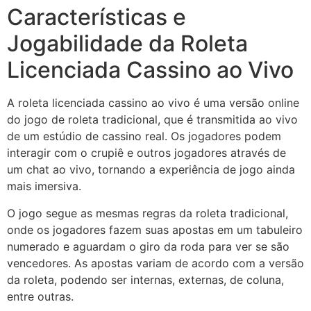
Características e
Jogabilidade da Roleta
Licenciada Cassino ao Vivo
A roleta licenciada cassino ao vivo é uma versão online
do jogo de roleta tradicional, que é transmitida ao vivo
de um estúdio de cassino real. Os jogadores podem
interagir com o crupiê e outros jogadores através de
um chat ao vivo, tornando a experiência de jogo ainda
mais imersiva.
O jogo segue as mesmas regras da roleta tradicional,
onde os jogadores fazem suas apostas em um tabuleiro
numerado e aguardam o giro da roda para ver se são
vencedores. As apostas variam de acordo com a versão
da roleta, podendo ser internas, externas, de coluna,
entre outras.