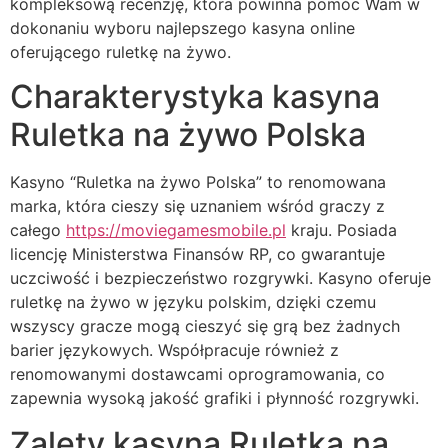
kompleksową
recenzję, która powinna pomóc Wam w
dokonaniu wyboru najlepszego kasyna online
oferującego ruletkę na żywo.
Charakterystyka kasyna
Ruletka na żywo Polska
Kasyno “Ruletka na żywo Polska” to renomowana
marka, która cieszy się uznaniem wśród graczy z
całego
https://moviegamesmobile.pl
kraju. Posiada
licencję Ministerstwa Finansów RP, co gwarantuje
uczciwość i bezpieczeństwo rozgrywki. Kasyno oferuje
ruletkę na żywo w języku polskim, dzięki czemu
wszyscy gracze mogą cieszyć się grą bez żadnych
barier językowych. Współpracuje również z
renomowanymi dostawcami oprogramowania, co
zapewnia wysoką jakość grafiki i płynność rozgrywki.
Zalety kasyna Ruletka na