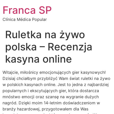
Franca SP
Clínica Médica Popular
Ruletka na żywo
polska – Recenzja
kasyna online
Witajcie, miłośnicy emocjonujących gier kasynowych!
Dzisiaj chciałbym przybliżyć Wam świat ruletki na żywo
w polskich kasynach online. Jest to jedna z najbardziej
popularnych i ekscytujących gier, która dostarcza
mnóstwo emocji oraz szansę na wygranie dużych
nagród. Dzięki moim 14-letnim doświadczeniom w
branży hazardowej, przygotowałem dla Was