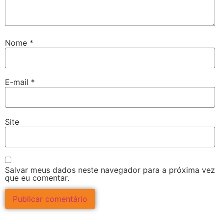
Nome
*
E-mail
*
Site
Salvar meus dados neste navegador para a próxima vez
que eu comentar.