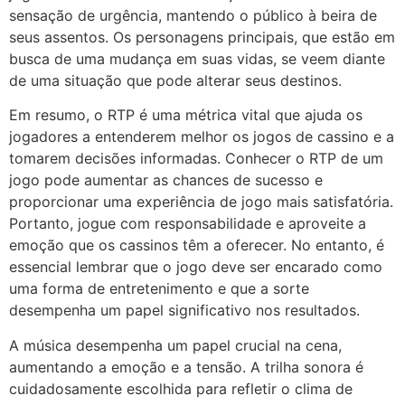
sensação de urgência, mantendo o público à beira de
seus assentos. Os personagens principais, que estão em
busca de uma mudança em suas vidas, se veem diante
de uma situação que pode alterar seus destinos.
Em resumo, o RTP é uma métrica vital que ajuda os
jogadores a entenderem melhor os jogos de cassino e a
tomarem decisões informadas. Conhecer o RTP de um
jogo pode aumentar as chances de sucesso e
proporcionar uma experiência de jogo mais satisfatória.
Portanto, jogue com responsabilidade e aproveite a
emoção que os cassinos têm a oferecer. No entanto, é
essencial lembrar que o jogo deve ser encarado como
uma forma de entretenimento e que a sorte
desempenha um papel significativo nos resultados.
A música desempenha um papel crucial na cena,
aumentando a emoção e a tensão. A trilha sonora é
cuidadosamente escolhida para refletir o clima de