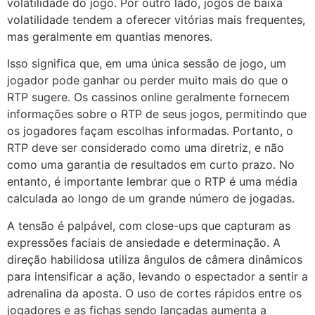
volatilidade do jogo. Por outro lado, jogos de baixa
volatilidade tendem a oferecer vitórias mais frequentes,
mas geralmente em quantias menores.
Isso significa que, em uma única sessão de jogo, um
jogador pode ganhar ou perder muito mais do que o
RTP sugere. Os cassinos online geralmente fornecem
informações sobre o RTP de seus jogos, permitindo que
os jogadores façam escolhas informadas. Portanto, o
RTP deve ser considerado como uma diretriz, e não
como uma garantia de resultados em curto prazo. No
entanto, é importante lembrar que o RTP é uma média
calculada ao longo de um grande número de jogadas.
A tensão é palpável, com close-ups que capturam as
expressões faciais de ansiedade e determinação. A
direção habilidosa utiliza ângulos de câmera dinâmicos
para intensificar a ação, levando o espectador a sentir a
adrenalina da aposta. O uso de cortes rápidos entre os
jogadores e as fichas sendo lançadas aumenta a