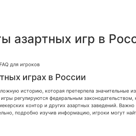
ы азартных игр в Рос
FAQ для игроков
тных играх в России
сложную историю, которая претерпела значительные и
е игры регулируются федеральным законодательством, 
екерских контор и других азартных заведений. Важно
тельно, подробно изучив информацию, игроки могут най