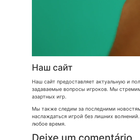
Наш сайт
Наш сайт предоставляет актуальную и пол
задаваемые вопросы игроков. Мы стремим
азартных игр.
Мы также следим за последними новостями
наслаждаться игрой без лишних волнений.
любое время.
Deixe um comentário