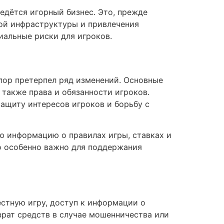
едётся игорный бизнес. Это, прежде
кой инфраструктуры и привлечения
иальные риски для игроков.
 пор претерпел ряд изменений. Основные
 также права и обязанности игроков.
защиту интересов игроков и борьбу с
ю информацию о правилах игры, ставках и
о особенно важно для поддержания
стную игру, доступ к информации о
зврат средств в случае мошенничества или