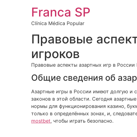
Ir
Franca SP
para
o
Clínica Médica Popular
conteúdo
Правовые аспект
игроков
Правовые аспекты азартных игр в России 
Общие сведения об азар
Азартные игры в России имеют долгую и 
законов в этой области. Сегодня азартны
нормы для функционирования казино, букм
только в определённых зонах, и, следова
mostbet
, чтобы играть безопасно.