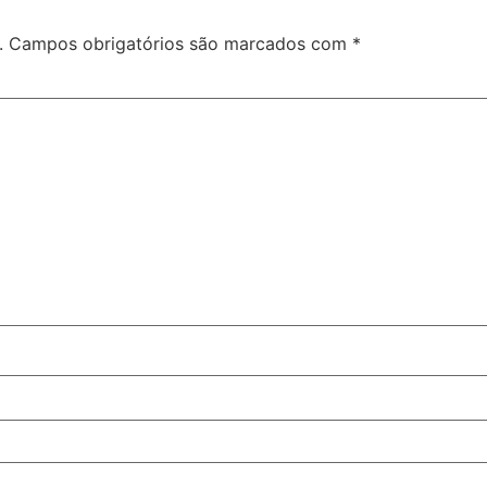
.
Campos obrigatórios são marcados com
*