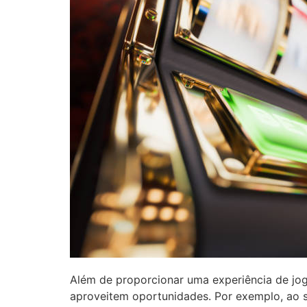
Além de proporcionar uma experiência de jog
aproveitem oportunidades. Por exemplo, ao 