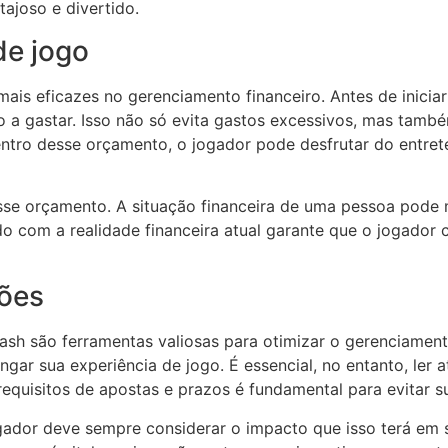
ajoso e divertido.
de jogo
ais eficazes no gerenciamento financeiro. Antes de inicia
to a gastar. Isso não só evita gastos excessivos, mas tam
dentro desse orçamento, o jogador pode desfrutar do entr
sse orçamento. A situação financeira de uma pessoa pode 
do com a realidade financeira atual garante que o jogador c
ões
h são ferramentas valiosas para otimizar o gerenciamento f
gar sua experiência de jogo. É essencial, no entanto, ler
uisitos de apostas e prazos é fundamental para evitar s
jogador deve sempre considerar o impacto que isso terá em