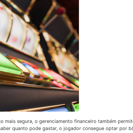
o mais segura, o gerenciamento financeiro também permit
saber quanto pode gastar, o jogador consegue optar por