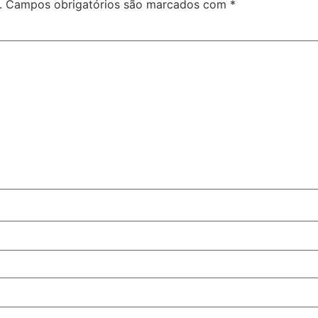
.
Campos obrigatórios são marcados com
*