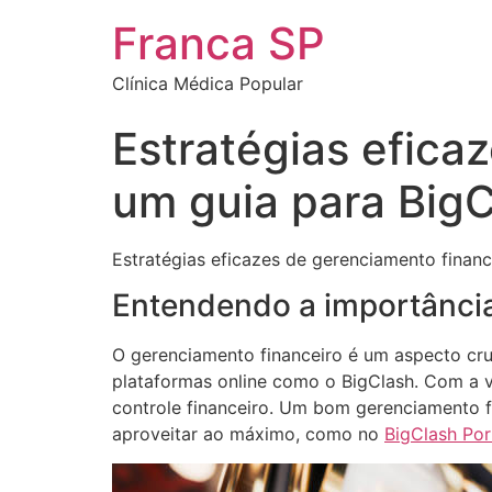
Franca SP
Clínica Médica Popular
Estratégias efica
um guia para BigC
Estratégias eficazes de gerenciamento financ
Entendendo a importância
O gerenciamento financeiro é um aspecto cru
plataformas online como o BigClash. Com a va
controle financeiro. Um bom gerenciamento fi
aproveitar ao máximo, como no
BigClash Por