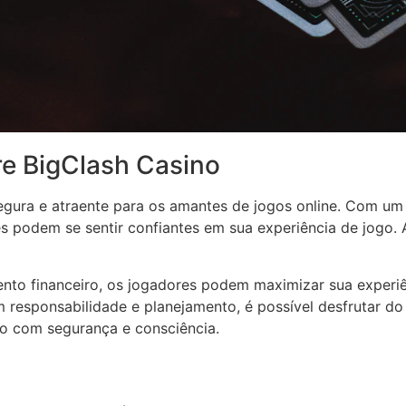
re BigClash Casino
gura e atraente para os amantes de jogos online. Com um s
podem se sentir confiantes em sua experiência de jogo. A
ento financeiro, os jogadores podem maximizar sua experiê
responsabilidade e planejamento, é possível desfrutar do
o com segurança e consciência.