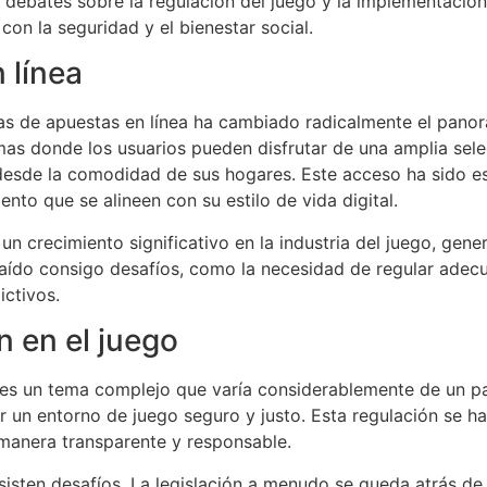
a debates sobre la regulación del juego y la implementaci
con la seguridad y el bienestar social.
 línea
mas de apuestas en línea ha cambiado radicalmente el pano
as donde los usuarios pueden disfrutar de una amplia sele
esde la comodidad de sus hogares. Este acceso ha sido esp
to que se alineen con su estilo de vida digital.
un crecimiento significativo en la industria del juego, gen
raído consigo desafíos, como la necesidad de regular ade
ctivos.
n en el juego
 es un tema complejo que varía considerablemente de un país
 un entorno de juego seguro y justo. Esta regulación se ha
manera transparente y responsable.
isten desafíos. La legislación a menudo se queda atrás de l